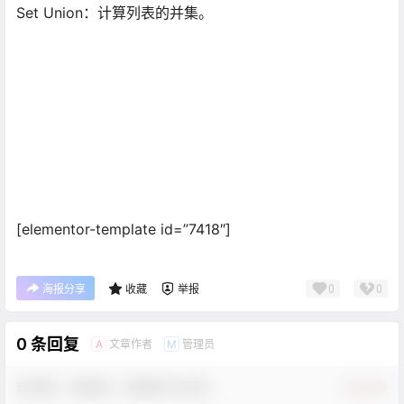
​Set Union：计算列表的并集。
[elementor-template id=”7418″]
0
0
海报分享
收藏
举报
0 条回复
文章作者
管理员
A
M
欢迎您，新朋友，感谢参与互动！
确认修改