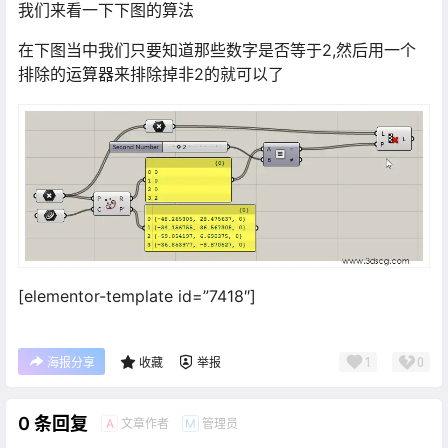
我们来看一下下图的算法
在下图当中我们只要知道那些数字是否等于2,然后用一个
排除的运算器来排除掉非2的就可以了
[elementor-template id=”7418″]
1
0
海报分享
收藏
举报
0 条回复
文章作者
管理员
A
M