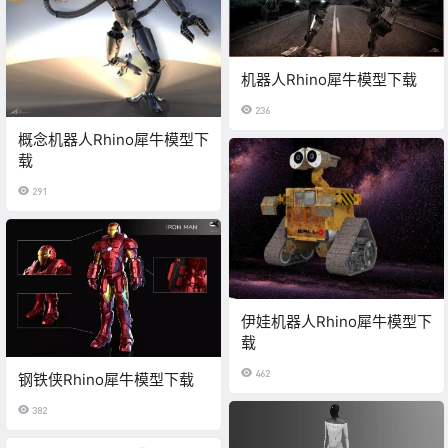
机器人Rhino犀牛模型下载
236
概念机器人Rhino犀牛模型下
载
291
伊娃机器人Rhino犀牛模型下
载
462
钢铁侠Rhino犀牛模型下载
382