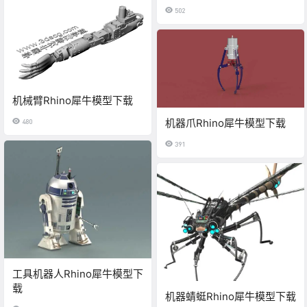
502
机械臂Rhino犀牛模型下载
机器爪Rhino犀牛模型下载
480
391
工具机器人Rhino犀牛模型下
载
机器蜻蜓Rhino犀牛模型下载