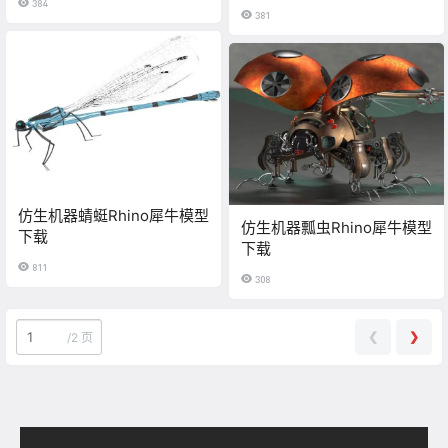
384
381
仿生机器蜻蜓Rhino犀牛模型
仿生机器瓢虫Rhino犀牛模型
下载
下载
811
308
❮
❯
/
2 页