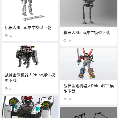
机器人Rhino犀牛模型下载
机器人Rhino犀牛模型下载
122
134
战神金刚机器人Rhino犀牛模
型下载
战神金刚机器人Rhino犀牛模
127
型下载
218