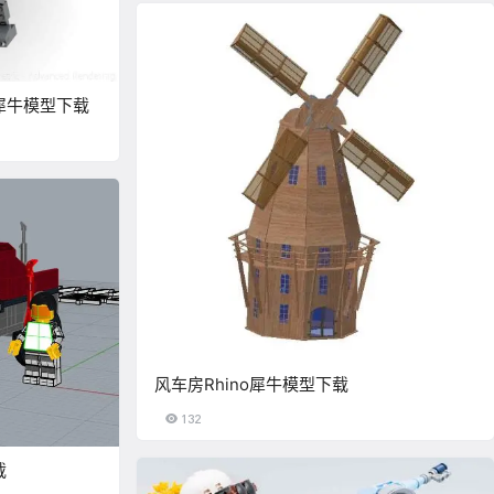
o犀牛模型下载
风车房Rhino犀牛模型下载
132
载