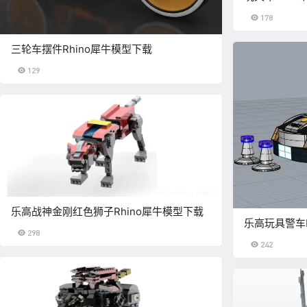
178
三轮车摆件Rhino犀牛模型下载
129
乐高战神金刚红色狮子Rhino犀牛模型下载
乐高玩具警车R
298
242