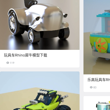
玩具车Rhino犀牛模型下载
119
乐高玩具车Rh
83