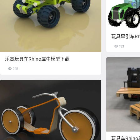
玩具牵引车Rh
121
乐高玩具车Rhino犀牛模型下载
225
玩具车Rhin