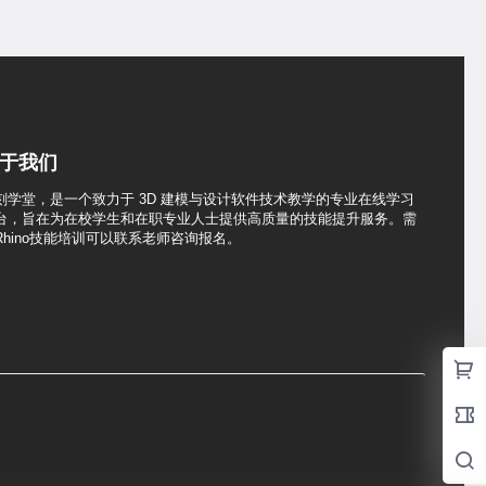
于我们
刻学堂，是一个致力于 3D 建模与设计软件技术教学的专业在线学习
台，旨在为在校学生和在职专业人士提供高质量的技能提升服务。需
Rhino技能培训可以联系老师咨询报名。