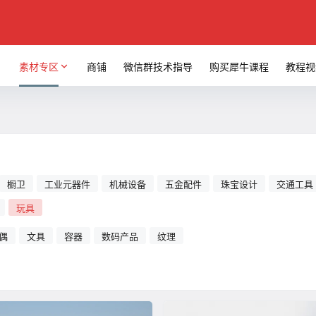
素材专区
商铺
微信群技术指导
购买犀牛课程
教程视
橱卫
工业元器件
机械设备
五金配件
珠宝设计
交通工具
玩具
偶
文具
容器
数码产品
纹理