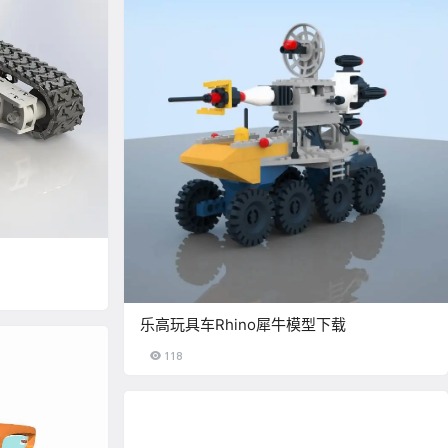
乐高玩具车Rhino犀牛模型下载
118