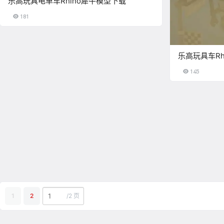
乐高玩具电单车Rhino犀牛模型下载
181
乐高玩具车Rh
145
1
2
/
2 页