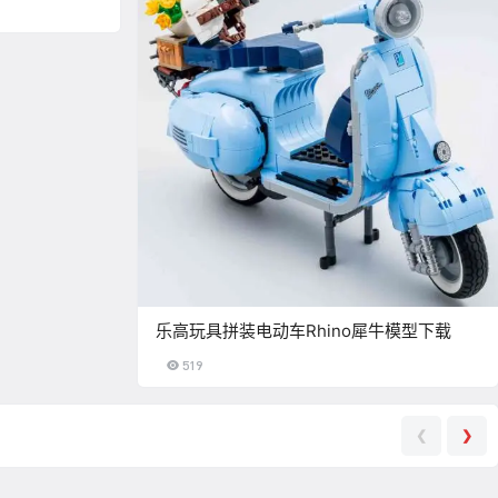
乐高玩具拼装电动车Rhino犀牛模型下载
519
❮
❯