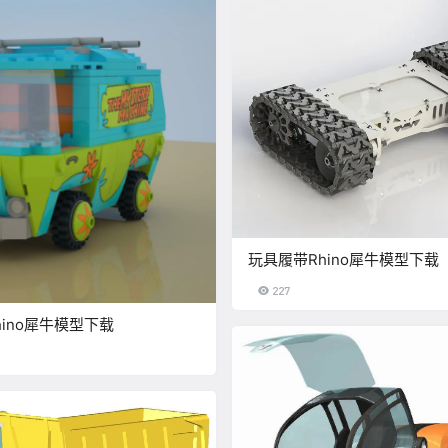
玩具履带Rhino犀牛模型下载
227
ino犀牛模型下载