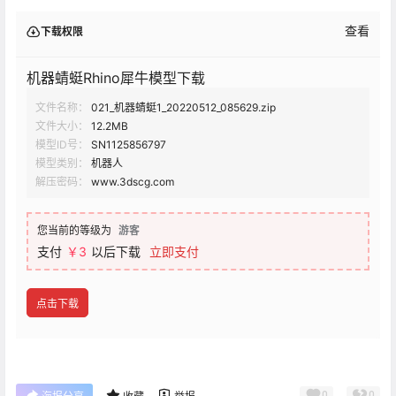
查看
下载权限
机器蜻蜓Rhino犀牛模型下载
文件名称：
021_机器蜻蜓1_20220512_085629.zip
文件大小：
12.2MB
模型ID号：
SN1125856797
模型类别：
机器人
解压密码：
www.3dscg.com
您当前的等级为
游客
支付
￥3
以后下载
立即支付
点击下载
0
0