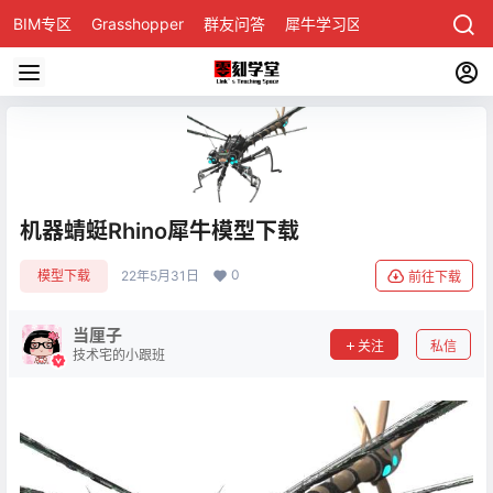
BIM专区
Grasshopper
群友问答
犀牛学习区
机器蜻蜓Rhino犀牛模型下载
0
模型下载
22年5月31日
前往下载
当厘子
关注
私信
技术宅的小跟班