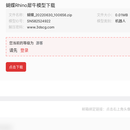
蝴蝶Rhino犀牛模型下载
文件名称：
蝴蝶_20220630_100656.zip
文件大小：
0.01MB
模型ID号：
SN582524922
模型类别：
机器人
解压密码：
www.3dscg.com
您当前的等级为
游客
请先
登录
点击下载
邮箱绑定链接：点击右上角头像--&
与互动！