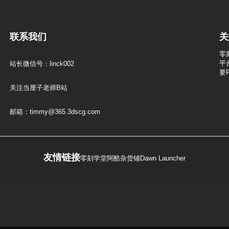
联系我们
关
零
平
站长微信号：linck002
要
关注当厘子老师B站
邮箱：timmy@365.3dscg.com
友情链接
零刻学堂
阿酷杂货铺
Dawn Launcher