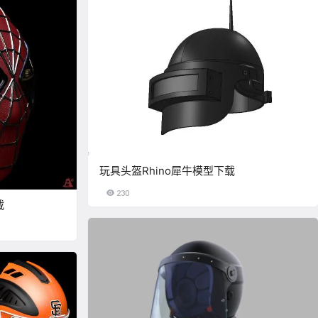
玩具头盔Rhino犀牛模型下载
230
载