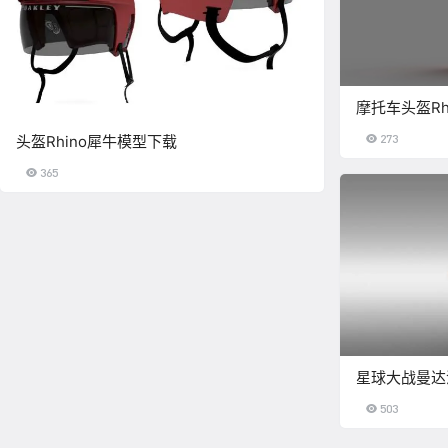
摩托车头盔Rh
273
头盔Rhino犀牛模型下载
365
星球大战曼达
503