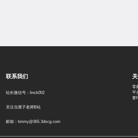
联系我们
关
零
平
站长微信号：linck002
要
关注当厘子老师B站
邮箱：timmy@365.3dscg.com