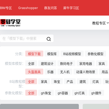
BIM专区
Grasshopper
群友问答
犀牛学习区
教程专区
分类：
模型下载
模型库
B站视频模型
参数化模型
模型库模型：
全部
建筑设计
数码电子
家用电器
家具
头盔面具
乐器
无人机
动漫人物场景
用品
B站教程模
全部
家具
珠宝
产品
建筑
灯具
玩
型：
参数化模型：
全部
gh珠宝
gh容器
gh灯具
gh摆件