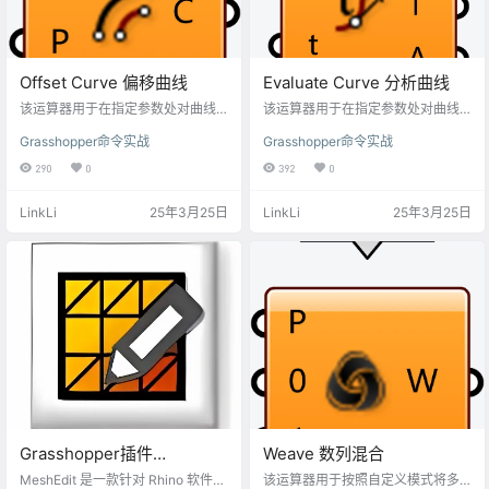
Offset Curve 偏移曲线
Evaluate Curve 分析曲线
该运算器用于在指定参数处对曲线
该运算器用于在指定参数处对曲线
进行分析。通过输入曲线和参数
进行分析。通过输入曲线和参数
Grasshopper命令实战
Grasshopper命令实战
值，可以计算出曲线上对应点的坐
值，可以计算出曲线上对应点的坐
标、切向量以及曲线在该点的内外
标、切向量以及曲线在该点的内外
290
0
392
0
角度。
角度。
LinkLi
25年3月25日
LinkLi
25年3月25日
Grasshopper插件
Weave 数列混合
smeshedit安装包下载
MeshEdit 是一款针对 Rhino 软件的
该运算器用于按照自定义模式将多