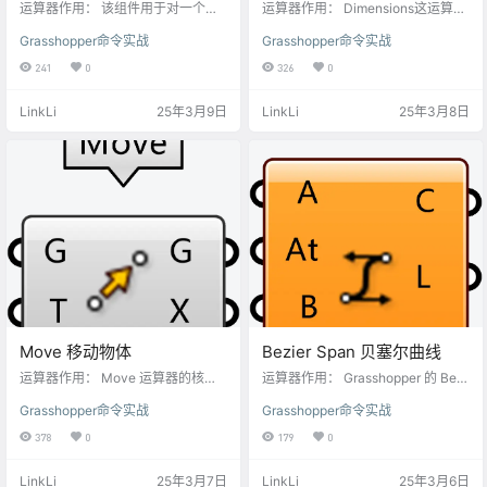
运算器作用： 该组件用于对一个几
运算器作用： Dimensions这运算是
何对象进行重新定向变换，其过程
用于展开曲面的UV数值。 在 Rhino
Grasshopper命令实战
Grasshopper命令实战
有时被称为“基变换”（ChangeBasi
（犀牛）软件中，曲面的 UV 数值是
s Transformation）。这一操作本质
用于描述曲面上点的位置的二维参
241
0
326
0
上是将一个物体从原始坐标系统映
数坐标系统，类似于平面上的笛卡
射到一个新的目标坐标系统，从而
尔坐标（x, y），但它是专门针对三
LinkLi
25年3月9日
LinkLi
25年3月8日
改变其方向和位置。通过这种变
维曲面上的点进行定位的。就像地
换，设计师能够精确控制对象在不
球表面的经纬度一样，经纬度是用
同参考平面之间的对齐、旋转、平
来确定地球上任意一点位置的坐标
移乃至缩放等属性，满足复杂几何
系统。UV 坐标对于曲面来说，起到
布局与空间组织的需求。 输入端
了类似的作用，只不过它是在三维
口： G (Geometry) 几何对象…
曲面这个 “特殊星球” 上使用的…
Move 移动物体
Bezier Span 贝塞尔曲线
运算器作用： Move 运算器的核心
运算器作用： Grasshopper 的 Bezi
功能是将输入的几何对象沿着指定
er Span 组件用于创建贝塞尔曲线
Grasshopper命令实战
Grasshopper命令实战
的向量方向进行平移，从而改变其
（Bezier Curve）的一段，即由控
在三维空间中的位置。这里的几何
制点定义的一条平滑曲线。它基于
378
0
179
0
对象可以是点、线、面、体等各种 R
贝塞尔插值方法，通过给定的控制
hino 支持的几何类型。 输入端口：
点来生成曲线，适用于自由曲线建
LinkLi
25年3月7日
LinkLi
25年3月6日
G端口： 输入几何物体，在Grassho
模、造型控制等场景。 输入参数：