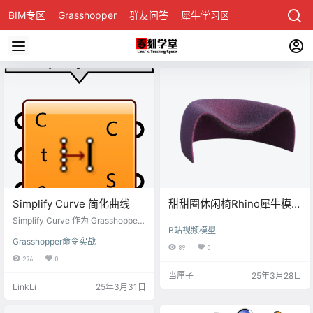
BIM专区
Grasshopper
群友问答
犀牛学习区
Simplify Curve 简化曲线
甜甜圈休闲椅Rhino犀牛模型
下载
Simplify Curve 作为 Grasshopper
B站视频模型
里极具实用价值的运算器，旨在简
Grasshopper命令实战
化曲线，减少控制点数量，优化计
89
0
算性能与几何形态，同时保留曲线
296
0
原始形状。它通过指定曲线，设置
当厘子
25年3月28日
偏差、角度容差来完成操作。输出
LinkLi
25年3月31日
包含简化曲线及曲线是否被修改的
布尔值。该运算器在几何建模等领
域应用广泛，不过需合理选择容差