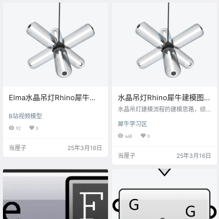
计元素在不同条件下的适应性和一
致性。算法思路包括创建随机点、
计算距离、重映射距离、生成图像
和避免模型交叉。
Elma水晶吊灯Rhino犀牛模
水晶吊灯Rhino犀牛建模图文
型&keyshot渲染文件下载
教程
水晶吊灯建模流程的建模思路，综
B站视频模型
合运用旋转成型、阵列复制、布尔
犀牛学习区
运算等犀牛核心功能，实现水晶吊
92
0
灯的对称结构构建，适合家具建模
448
0
初学者掌握基础曲面造型技巧。
当厘子
25年3月16日
当厘子
25年3月16日