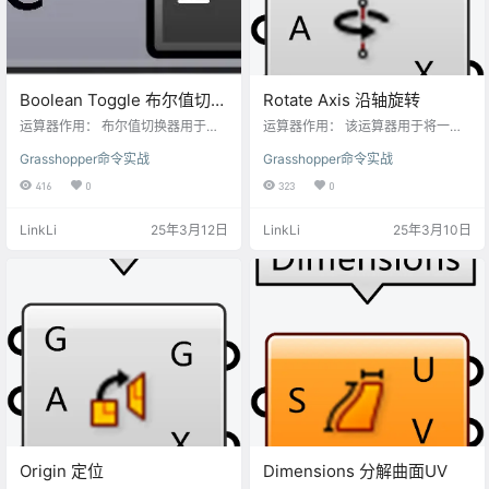
Boolean Toggle 布尔值切换
Rotate Axis 沿轴旋转
器
运算器作用： 布尔值切换器用于在
运算器作用： 该运算器用于将一个
True 和 False 之间切换布尔值。 在
几何对象绕指定的轴线进行旋转。
Grasshopper命令实战
Grasshopper命令实战
Grasshopper中，布尔值可以用 Tru
旋转角度以弧度为单位输入，从而
e 和 False表示，也可以用 1 和 0 表
确保数学上精确地计算旋转效果。
416
0
323
0
示。 输入参数： Initial Value (Bool
输入端口 G (Geometry) 几何对象：
ean): 这是布尔值切换器的初始值。
表示需要进行旋转操作的基础几何
LinkLi
25年3月12日
LinkLi
25年3月10日
它可以是 True 或 False。 初始值:
体，可以为点、曲线、面或更复杂
这是布尔值切换器的初始值。它可
的形态。此几何体将围绕指定的轴
以是 True 或 False。 输出参数： T
线完成旋转。 A (Number) 数值：以
ogg…
弧度为单位的旋转角度。该数值决
定了几何体绕轴旋转时转动的幅度
和方向。在A端口的右键菜单勾选“D
e…
Origin 定位
Dimensions 分解曲面UV