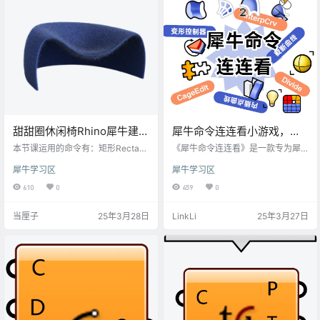
值，以免几何失真 ，还能通过调整
容差控制简化程度。
甜甜圈休闲椅Rhino犀牛建模
犀牛命令连连看小游戏，帮
图文教程
助记忆犀牛命令的好帮手。
本节课运用的命令有：矩形Rectang
《犀牛命令连连看》是一款专为犀
le、曲线Curve、沿着路径旋转Rail
牛软件学习者设计的网页小游戏。
犀牛学习区
犀牛学习区
Revolve、分割Split、重建Rebuil
玩家通过点击匹配英文命令与对应
d、打开控制点F10、偏移曲面Offse
中文解释，完成消除挑战。游戏将
610
0
459
0
tSrf、设定坐标点（对齐）Setpt、
犀牛常用命令转化为互动卡片，以
混接曲线BlendCrv、双轨扫掠Swe
趣味方式强化中英文对照记忆，适
当厘子
25年3月28日
LinkLi
25年3月27日
ep2、镜像Mirror、组合Join、加盖
合设计师、学生或犀牛新手快速熟
cap、选择要显示的物体ShowSele
悉工具指令。简洁界面搭配即时反
cted
馈，助你在娱乐中轻松掌握专业术
语！