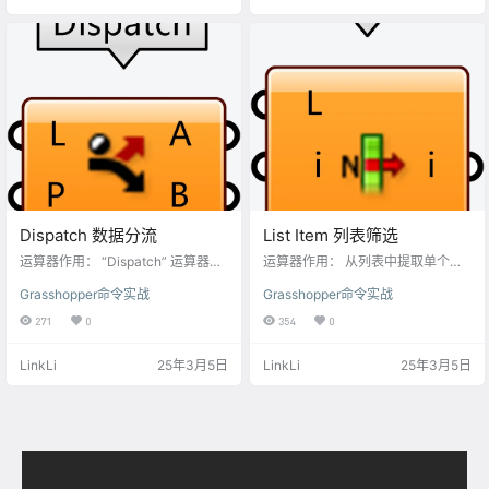
pper中几何物体包含：点、线、
A端口： 输入贝塞尔曲线的起点A。
面、体块、网格曲面、细分曲面等
At端口： 贝塞尔曲线的起点A的切线
物件类型。 T端口： 输入向量类型
方向，切向方向的大小会影响贝塞
的数据，也可以输入直线的物体充
尔曲线的造型。 B端口： 输入贝塞
当移动的方向。 输出端口： G端
尔曲线的起…
口…
Dispatch 数据分流
List Item 列表筛选
运算器作用： “Dispatch” 运算器的
运算器作用： 从列表中提取单个元
核心功能是依据输入的索引列表，
素是 “List Item” 组件最基础的功
Grasshopper命令实战
Grasshopper命令实战
将输入的数据列表进行分流。它可
能。在 Grasshopper 里，许多数据
以把一个数据列表按照指定的规则
都是以列表形式存在的，这些列表
271
0
354
0
分配到多个输出分支，从而实现对
可能包含数字、点、向量、曲线等
数据的分类和筛选。 输入端口： L
各种类型的数据。借助 “List Item”
LinkLi
25年3月5日
LinkLi
25年3月5日
端口： 用于接收需要进行分流处理
组件，你能够依据索引值从列表里
的数据列表，列表中的元素可以是
选取特定的元素。 输入端口： L端
数字、点、曲线、向量等各种类型
口： 输入数据列表，这个数据列表
的数据。 P端口： 这个端口输入布
可以是任何数据类型，例如数值列
尔值列表，布尔值通常为“Ture”和“F
表、点列表、曲线列表等等，几乎
alse”，也可以用非0的数和0来替…
什么都能包含在内。…