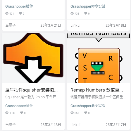
Grasshopper 平台开发的插件，专
个输入数据流交织在一起，形成新
Grasshopper插件
Grasshopper命令实战
注于增强网格（Mesh）的处理能
的输出序列。输入参数包括定义编
力，适用于建筑设计、工业造型、
织模式的索引值列表和多个数据
521
0
431
0
参数化建模等领域。
流。输出参数为经过交织操作后的
数据流。Weave 数列混合运算器广
当厘子
25年3月21日
LinkLi
25年3月18日
泛应用于数据重组、序列操作和参
数化设计，适用于数据可视化、图
案生成和复杂逻辑流程的构建，提
供灵活、可定制的数据操作支持。
犀牛插件squisher安装包下
Remap Numbers 数值重映
载
射
Squisher 是一款为 Rhino 平台开发
该运算器用于将数值从一个区间重
的插件，主要用于曲面和网格的展
新映射到另一个区间，常用于不同
Grasshopper插件
Grasshopper命令实战
开与变形处理，尤其适用于双曲面
尺度或范围之间的数据转换。输入
（非可展曲面）的扁平化操作
参数包括需要重新映射的数值、源
1.3k
0
358
0
区间和目标区间。输出参数为重新
映射后的数值和裁剪后的数值。数
当厘子
25年3月18日
LinkLi
25年3月17日
值重映射在Grasshopper中广泛应用
于参数化设计和数据处理，确保设