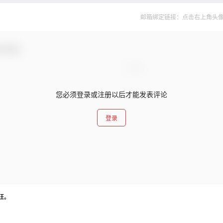
邮箱绑定链接：点击右上角头像--&
与互动！
您必须登录或注册以后才能发表评论
登录
汪。