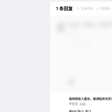
1 条回复
文章作者
管理员
A
M
欢迎您，新朋友，感谢参
高岗炭松入盛长，故滩枯井对天
学前班
Lv0
积分怎么有？