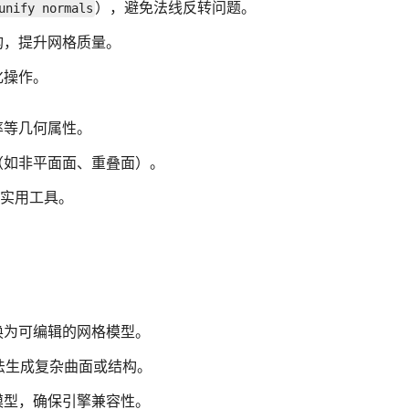
），避免法线反转问题。
unify normals
构，提升网格质量。
化操作。
率等几何属性。
（如非平面面、重叠面）。
等实用工具。
换为可编辑的网格模型。
算法生成复杂曲面或结构。
模型，确保引擎兼容性。