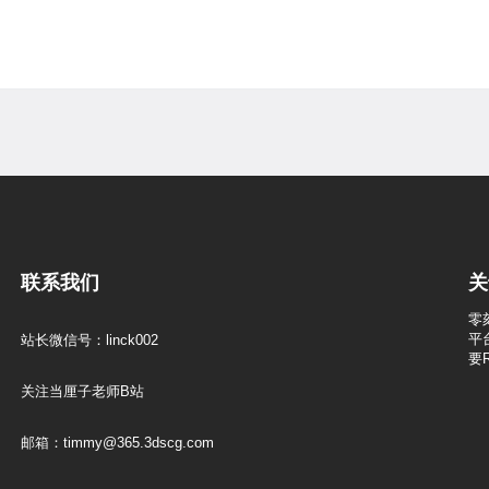
联系我们
关
零
平
站长微信号：linck002
要
关注当厘子老师B站
邮箱：timmy@365.3dscg.com