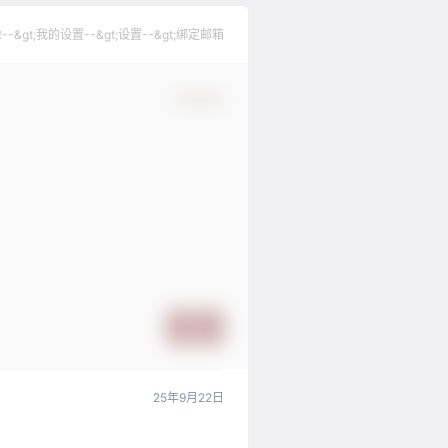
gt;我的设置--&gt;设置--&gt;绑定邮箱
确认修改
提交
25年9月22日