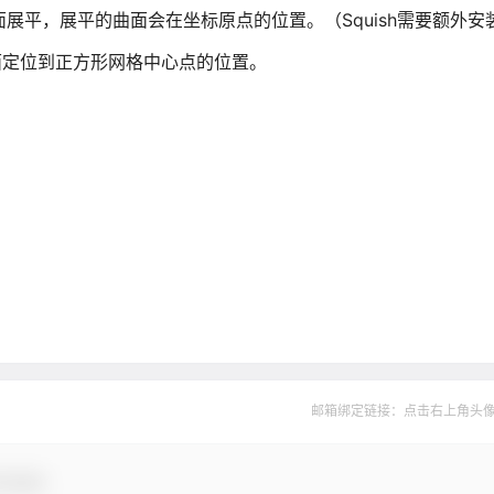
曲面展平，展平的曲面会在坐标原点的位置。（Squish需要额外安
平面定位到正方形网格中心点的位置。
邮箱绑定链接：点击右上角头像--&
与互动！