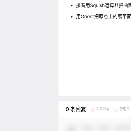
接着用Squish运算器把
用Orient把原点上的展
0 条回复
文章作者
管理员
A
M
欢迎您，新朋友，感谢参