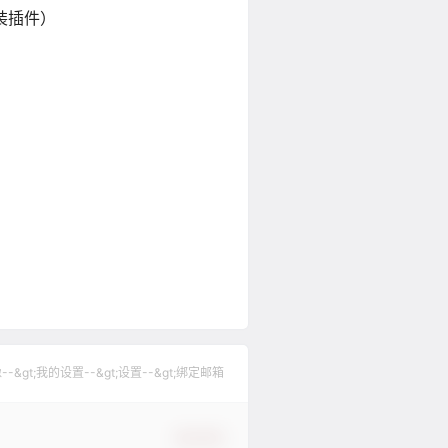
装插件）
gt;我的设置--&gt;设置--&gt;绑定邮箱
确认修改