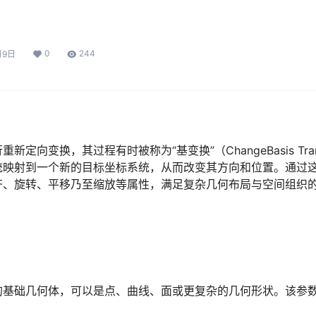
0
244
月9日
向变换，其过程有时被称为“基变换”（ChangeBasis Trans
统映射到一个新的目标坐标系统，从而改变其方向和位置。通过
齐、旋转、平移乃至缩放等属性，满足复杂几何布局与空间组织
的基础几何体，可以是点、曲线、面或更复杂的几何形状。该参