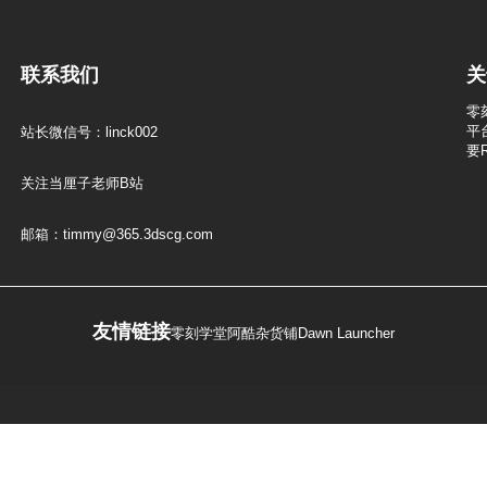
联系我们
关
零
平
站长微信号：linck002
要
关注当厘子老师B站
邮箱：timmy@365.3dscg.com
友情链接
零刻学堂
阿酷杂货铺
Dawn Launcher