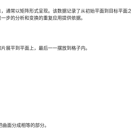
息，通常以矩阵形式呈现。该数据记录了从初始平面到目标平面
进一步的分析和变换的重复应用提供依据。
切片展平到平面上，最后一一摆放到格子内。
构线把曲面分成相等的部分。