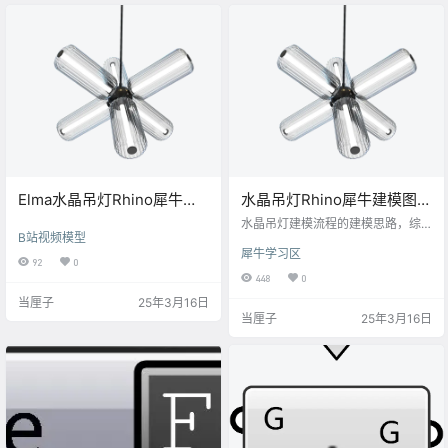
计元素在不同条件下的适应性和一
致性。算法思路包括创建随机点、
计算距离、重映射距离、生成图像
和避免模型交叉。
Elma水晶吊灯Rhino犀牛模
水晶吊灯Rhino犀牛建模图文
型&keyshot渲染文件下载
教程
水晶吊灯建模流程的建模思路，综
B站视频模型
合运用旋转成型、阵列复制、布尔
犀牛学习区
运算等犀牛核心功能，实现水晶吊
92
0
灯的对称结构构建，适合家具建模
448
0
初学者掌握基础曲面造型技巧。
当厘子
25年3月16日
当厘子
25年3月16日