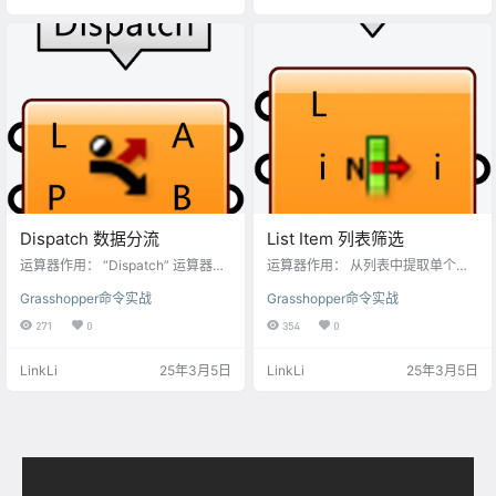
pper中几何物体包含：点、线、
A端口： 输入贝塞尔曲线的起点A。
面、体块、网格曲面、细分曲面等
At端口： 贝塞尔曲线的起点A的切线
物件类型。 T端口： 输入向量类型
方向，切向方向的大小会影响贝塞
的数据，也可以输入直线的物体充
尔曲线的造型。 B端口： 输入贝塞
当移动的方向。 输出端口： G端
尔曲线的起…
口…
Dispatch 数据分流
List Item 列表筛选
运算器作用： “Dispatch” 运算器的
运算器作用： 从列表中提取单个元
核心功能是依据输入的索引列表，
素是 “List Item” 组件最基础的功
Grasshopper命令实战
Grasshopper命令实战
将输入的数据列表进行分流。它可
能。在 Grasshopper 里，许多数据
以把一个数据列表按照指定的规则
都是以列表形式存在的，这些列表
271
0
354
0
分配到多个输出分支，从而实现对
可能包含数字、点、向量、曲线等
数据的分类和筛选。 输入端口： L
各种类型的数据。借助 “List Item”
LinkLi
25年3月5日
LinkLi
25年3月5日
端口： 用于接收需要进行分流处理
组件，你能够依据索引值从列表里
的数据列表，列表中的元素可以是
选取特定的元素。 输入端口： L端
数字、点、曲线、向量等各种类型
口： 输入数据列表，这个数据列表
的数据。 P端口： 这个端口输入布
可以是任何数据类型，例如数值列
尔值列表，布尔值通常为“Ture”和“F
表、点列表、曲线列表等等，几乎
alse”，也可以用非0的数和0来替…
什么都能包含在内。…