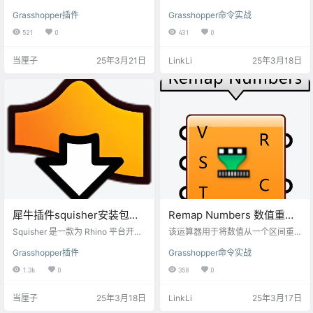
Grasshopper 平台开发的插件，专
个输入数据流交织在一起，形成新
Grasshopper插件
Grasshopper命令实战
注于增强网格（Mesh）的处理能
的输出序列。输入参数包括定义编
力，适用于建筑设计、工业造型、
织模式的索引值列表和多个数据
521
0
431
0
参数化建模等领域。
流。输出参数为经过交织操作后的
数据流。Weave 数列混合运算器广
当厘子
25年3月21日
LinkLi
25年3月18日
泛应用于数据重组、序列操作和参
数化设计，适用于数据可视化、图
案生成和复杂逻辑流程的构建，提
供灵活、可定制的数据操作支持。
犀牛插件squisher安装包下
Remap Numbers 数值重映
载
射
Squisher 是一款为 Rhino 平台开发
该运算器用于将数值从一个区间重
的插件，主要用于曲面和网格的展
新映射到另一个区间，常用于不同
Grasshopper插件
Grasshopper命令实战
开与变形处理，尤其适用于双曲面
尺度或范围之间的数据转换。输入
（非可展曲面）的扁平化操作
参数包括需要重新映射的数值、源
1.3k
0
358
0
区间和目标区间。输出参数为重新
映射后的数值和裁剪后的数值。数
当厘子
25年3月18日
LinkLi
25年3月17日
值重映射在Grasshopper中广泛应用
于参数化设计和数据处理，确保设