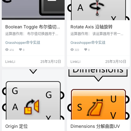
Boolean Toggle 布尔值切换
Rotate Axis 沿轴旋转
器
运算器作用： 布尔值切换器用于在
运算器作用： 该运算器用于将一个
True 和 False 之间切换布尔值。 在
几何对象绕指定的轴线进行旋转。
Grasshopper命令实战
Grasshopper命令实战
Grasshopper中，布尔值可以用 Tru
旋转角度以弧度为单位输入，从而
e 和 False表示，也可以用 1 和 0 表
确保数学上精确地计算旋转效果。
416
0
323
0
示。 输入参数： Initial Value (Bool
输入端口 G (Geometry) 几何对象：
ean): 这是布尔值切换器的初始值。
表示需要进行旋转操作的基础几何
LinkLi
25年3月12日
LinkLi
25年3月10日
它可以是 True 或 False。 初始值:
体，可以为点、曲线、面或更复杂
这是布尔值切换器的初始值。它可
的形态。此几何体将围绕指定的轴
以是 True 或 False。 输出参数： T
线完成旋转。 A (Number) 数值：以
ogg…
弧度为单位的旋转角度。该数值决
定了几何体绕轴旋转时转动的幅度
和方向。在A端口的右键菜单勾选“D
e…
Origin 定位
Dimensions 分解曲面UV