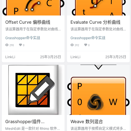
Offset Curve 偏移曲线
Evaluate Curve 分析曲线
该运算器用于在指定参数处对曲线
该运算器用于在指定参数处对曲线
进行分析。通过输入曲线和参数
进行分析。通过输入曲线和参数
Grasshopper命令实战
Grasshopper命令实战
值，可以计算出曲线上对应点的坐
值，可以计算出曲线上对应点的坐
标、切向量以及曲线在该点的内外
标、切向量以及曲线在该点的内外
290
0
392
0
角度。
角度。
LinkLi
25年3月25日
LinkLi
25年3月25日
Grasshopper插件
Weave 数列混合
smeshedit安装包下载
MeshEdit 是一款针对 Rhino 软件的
该运算器用于按照自定义模式将多