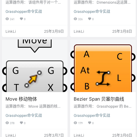
运算器作用： 该组件用于对一个几
运算器作用： Dimensions这运算是
何对象进行重新定向变换，其过程
用于展开曲面的UV数值。 在 Rhino
Grasshopper命令实战
Grasshopper命令实战
有时被称为“基变换”（ChangeBasi
（犀牛）软件中，曲面的 UV 数值是
s Transformation）。这一操作本质
用于描述曲面上点的位置的二维参
241
0
326
0
上是将一个物体从原始坐标系统映
数坐标系统，类似于平面上的笛卡
射到一个新的目标坐标系统，从而
尔坐标（x, y），但它是专门针对三
LinkLi
25年3月9日
LinkLi
25年3月8日
改变其方向和位置。通过这种变
维曲面上的点进行定位的。就像地
换，设计师能够精确控制对象在不
球表面的经纬度一样，经纬度是用
同参考平面之间的对齐、旋转、平
来确定地球上任意一点位置的坐标
移乃至缩放等属性，满足复杂几何
系统。UV 坐标对于曲面来说，起到
布局与空间组织的需求。 输入端
了类似的作用，只不过它是在三维
口： G (Geometry) 几何对象…
曲面这个 “特殊星球” 上使用的…
Move 移动物体
Bezier Span 贝塞尔曲线
运算器作用： Move 运算器的核心
运算器作用： Grasshopper 的 Bezi
功能是将输入的几何对象沿着指定
er Span 组件用于创建贝塞尔曲线
Grasshopper命令实战
Grasshopper命令实战
的向量方向进行平移，从而改变其
（Bezier Curve）的一段，即由控
在三维空间中的位置。这里的几何
制点定义的一条平滑曲线。它基于
378
0
179
0
对象可以是点、线、面、体等各种 R
贝塞尔插值方法，通过给定的控制
hino 支持的几何类型。 输入端口：
点来生成曲线，适用于自由曲线建
LinkLi
25年3月7日
LinkLi
25年3月6日
G端口： 输入几何物体，在Grassho
模、造型控制等场景。 输入参数：