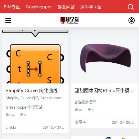
BIM专区
Grasshopper
群友问答
犀牛学习区
Simplify Curve 简化曲线
甜甜圈休闲椅Rhino犀牛模型
下载
Simplify Curve 作为 Grasshopper
B站视频模型
里极具实用价值的运算器，旨在简
Grasshopper命令实战
化曲线，减少控制点数量，优化计
89
0
算性能与几何形态，同时保留曲线
296
0
原始形状。它通过指定曲线，设置
当厘子
25年3月28日
偏差、角度容差来完成操作。输出
LinkLi
25年3月31日
包含简化曲线及曲线是否被修改的
布尔值。该运算器在几何建模等领
域应用广泛，不过需合理选择容差