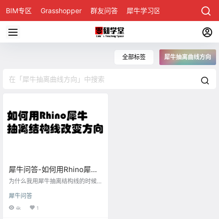
BIM专区
Grasshopper
群友问答
犀牛学习区
全部标签
犀牛抽离曲线方向
犀牛问答-如何用Rhino犀牛
抽离结构线改变方向
为什么我用犀牛抽离结构线的时候
一直是横向，不能跟视频里那样竖
犀牛问答
向的？ 很多小伙伴们用犀牛建模的
时候很容易忽略犀牛界面上方的指
4k
1
令框，当用Rhino犀牛抽离结构线命