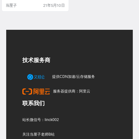
令的时候不能改变方向，可以点击
当厘子
21年5月10日
指令框切换（T）命令或者直接按键
盘T来改变方向。
技术服务商
提供CDN加速/云存储服务
服务器提供商：阿里云
联系我们
站长微信号：linck002
关注当厘子老师B站