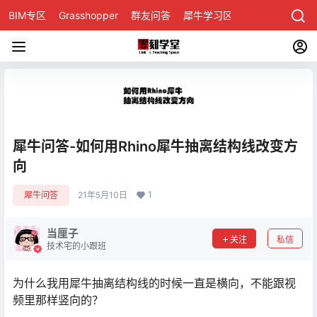
BIM专区
Grasshopper
群友问答
犀牛学习区
犀牛问答-如何用Rhino犀牛抽离结构线改变方
向
1
犀牛问答
21年5月10日
当厘子
关注
私信
技术宅的小跟班
为什么我用犀牛抽离结构线的时候一直是横向，不能跟视
频里那样竖向的？