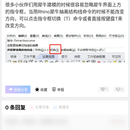
很多小伙伴们用犀牛建模的时候很容易忽略犀牛界面上方
的指令框，当用Rhino犀牛抽离结构线命令的时候不能改变
方向，可以点击指令框切换（T）命令或者直接按键盘T来
改变方向。
1
0
海报分享
收藏
举报
0 条回复
文章作者
管理员
A
M
欢迎您，新朋友，感谢参与互动！
确认修改