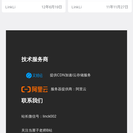
对象获得结果。 本课程中介绍的功
型连同贴图、光域网一并带走？ 这
LinkLi
12年6月19日
LinkLi
11年11月27日
能和技术： 使用样条线图形绘制对
个是非常之简单的，点击file（文件
象的轮廓。 使用“车削”修改器将 2D
菜单），在这个菜单中找到archive
轮廓转换为 3D 模型。 使用“布尔”
（归档，压缩的意思），一键操
减去几何体。 技能级别：初级 完成
作，省心省力。不过这个归档有不
时间：15 分钟 设置课程： 采用与上
太人性化的地方，归档后把原来的
一节课中的兵相同的方式对象的基
路径也完整保存了，并非是收集左
本图形…
右的贴图素材，太复杂的路…
技术服务商
提供CDN加速/云存储服务
服务器提供商：阿里云
联系我们
站长微信号：linck002
关注当厘子老师B站