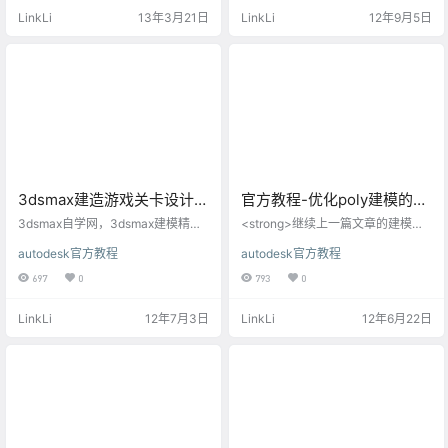
重建平面孔洞时效果最好，而在非
犀牛的“变形控制器”把平面线条编辑
LinkLi
13年3月21日
LinkLi
12年9月5日
平面孔洞上也会产生合理的效果。
为空间的螺旋线。 步骤： 1.创建螺
注意此修改器可以在拒绝堆栈的子
旋平面。 2.修改平面曲线为空间曲
对象选择中进行补洞。它可以对孔
线。 3.拉伸曲线为曲面，偏移曲面
洞相邻的任意部分进行修补，或者
为实体 -------------------分割
是选中的几何体中的无论是顶点、
线--------------------- 1.创建螺
边还是曲面都可以进行修补。 提示
旋线 …
如果补洞修改器不执行操作，将其
移除…
3dsmax建造游戏关卡设计的
官方教程-优化poly建模的低
模型-autodesk官方教程
模飞机模型
3dsmax自学网，3dsmax建模精华
<strong>继续上一篇文章的建模教
教程 <strong>在为游戏专业人员所
程，这一章节讲解如何来优化低模
autodesk官方教程
autodesk官方教程
编写的本教程中，将使用一些长方
模型，使低模模型具有更多的细
体作为建筑物以快速构建游戏关
节。 上一篇3dsmax教程的链接《3
697
0
793
0
卡。您将学习创建并调整材质和贴
dsmax-poly飞机低模快速建模技
图来设计街区的外观，并使用外部
法》 3ds Max 拥有的建模功能有助
LinkLi
12年7月3日
LinkLi
12年6月22日
参照对象来添加路灯和一些树木。
于更有效地构建模型。这些课程描
还将使用顶点照明和顶点绘制来准
述每个功能，并演示在构造模型时
备用于导出的模型。 在本教程中，
如何很实用地使用这些功能。 在本
您将学习如何执行下列操作： · 对长
教程中，您将学习如何执行下列操
方形对象应用“锥化”修改器和“混合”
作： 使用“顶点焊接”修改器焊接顶
修改器。 · 使用“材质编…
点。 使用可编辑多边…