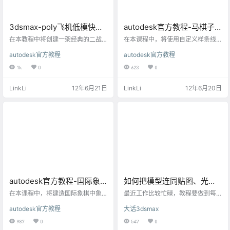
3dsmax-poly飞机低模快速
autodesk官方教程-马棋子
建模技法
的3dsmax建模方法
在本教程中将创建一架经典的二战
在本课程中，将使用自定义样条线
飞机（洛克希德 P-38 闪电式战斗
和“曲面”修改器创建国际象棋中的
autodesk官方教程
autodesk官方教程
机）的外型。您将使用基本体对象
马。“曲面”修改器通过一系列交叉样
和修改器来创建部件。视口背景位
条线生成 3D 曲面。 建造马的模型
1k
0
623
0
图将作为基准来帮助您塑造飞机图
要面临一系列艰难挑战：它独特的
形。 洛克希德 P-38 闪电式战斗机
轮廓需要小心塑形。“曲面”修改器是
LinkLi
12年6月21日
LinkLi
12年6月20日
模型 在本教程中，您将学习如何执
此类建模的理想工具。 本课程中介
行下列操作： 设置带有背景图像的
绍的功能和技术： 构建样条线框
视口以帮助建模。 使用基本体对象
架。 使用新线段优化和连接样条线
作为每个飞机部件的基础。 在子对
顶点。 应用和调整“曲面”修改器。
象层级编辑模型。 调整模型的轴点
使用“对称”修改器。 使用“编辑面片”
和层次，为使用游戏引擎做准备。
修改器挤出面片。 技能级别：中级
技能级别：初级…
完…
autodesk官方教程-国际象
如何把模型连同贴图、光域
棋3dsmax建模教学
网一并带走
在本课程中，将建造国际象棋中象
最近工作比较忙碌，教程要做到每
的模型。对于大部分零件，会根据
日一篇真有难度，写上好的教程更
autodesk官方教程
大话3dsmax
剖面图形和车削修改器采用与兵相
是难上加难，今天工作也很忙，就
同的方式对象进行建模。不同之处
但是就每日一篇的宗旨不能坏，就
987
0
547
0
是在象头上显示的间距。使用布尔
此送上一篇小小教程吧。 如何把模