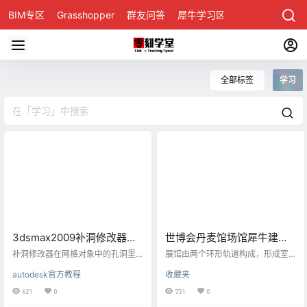
BIM专区
Grasshopper
群友问答
犀牛学习区
全部标签
学习
3dsmax2009补洞修改器使
世博会丹麦馆场馆犀牛建模
用方法
方法（雏形模型）
补洞修改器在网格对象中的孔洞里
展馆由两个环形轨道构成，形成室
构建曲面。孔洞定义为边的循环，
内和室外部分，从上俯瞰形似一个
autodesk官方教程
收藏夹
每一个孔洞只有一个曲面。例如，
螺旋体，整个螺旋体不能直接由一
在球体上的一个或多个缺少的曲面
条曲线构成，所以这里采用了几段
621
0
731
0
会产生一个或多个孔洞。修改器在
圆弧拼接平螺旋线条平面，再借助