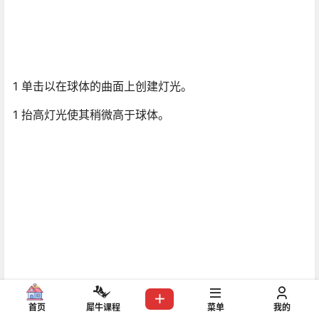
以在视口中看到衰退开始衰减 Gizmo。
1
在“显示”面板上的“隐藏”卷展栏中，单击“全部取消
隐藏”以使您可以判断场景几何体中的衰退大小。
1
转到“修改”面板，当设置完“衰退”后，在“强度/颜色/
衰减”卷展栏中禁用“显示”。（近距衰减只要被选定，就仍
首页
犀牛课程
菜单
我的
会为此灯光显示。）