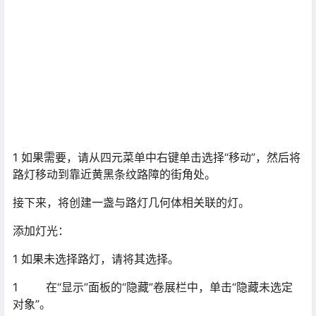
1 如果需要，请从四元菜单中右键单击选择“移动”，然后将
路灯移动到靠近黄黑条纹路障的街角处。
接下来，将创建一盏与路灯几何体相关联的灯。
添加灯光：
1 如果未选择路灯，请将其选择。
1
在“显示”面板的“隐藏”卷展栏中，单击“隐藏未选定对象”。
1
使用“最大化显示选定对象”使路灯在视口中清晰可见。
1
在“创建”面板上，单击“灯光”按钮。
1 从“光度学”下拉列表中选择“标准”。