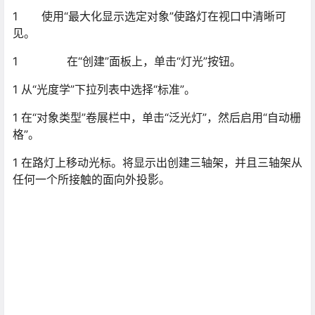
1 在“对象类型”卷展栏中，单击“泛光灯”，然后启用“自动栅
格”。
1 在路灯上移动光标。将显示出创建三轴架，并且三轴架从
任何一个所接触的面向外投影。
1 单击以在球体的曲面上创建灯光。
1 抬高灯光使其稍微高于球体。
1
在“修改”面板的“常规参数”卷展栏 >“阴影”组中，启
用“启用”切换。
1 在“强度/颜色/衰减”卷展栏 >“衰退”组 >“类型”列表框中，
选择“平方反比”作为“衰退”类型。
1 在“近距衰减”组中，启用“显示”并将“开始”更改为 20。可