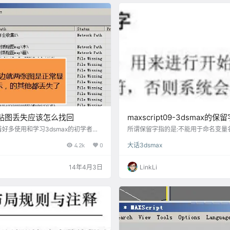
后就刚好还原图形了。 模型完成后，
型贴图丢失应该怎么找回
maxscript09-3dsmax
好多使用和学习3dsmax的初学者
所谓保留字指的是:不能用于命名变量
学习过程中老在问我，还是写个简单的
串, 否则系统会弹出错误信息. 完整的
4.2k
0
大话3dsmax
接发链接得了。 [box] 我在好久之
符号 它们是用来分隔和组合句子的, 
失贴图的插件，很好用，怎么用就看这
学运算
个功能强大的3dsmax制作效果图的
14年4月3日
LinkLi
》《如何把模型连同贴图、光域网一并
] 不过话说回来，想要贴图不丢失，平时建
好。贴图要放好位置，名字命名…