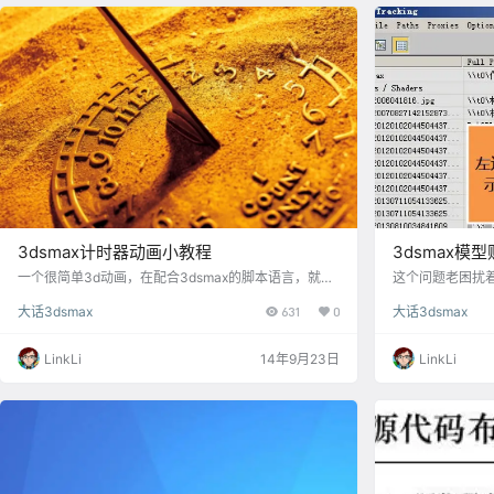
3dsmax计时器动画小教程
3dsmax模
一个很简单3d动画，在配合3dsmax的脚本语言，就算
这个问题老困扰着
是初学者也能学会的。 先看效果 [intense_image imag
啊，很多同学在
大话3dsmax
631
0
大话3dsmax
eurl="http://image16-c.poco.cn/mypoco/myphoto/2
教程吧，真有问题直
0140923/15/5616http://image16-c.poco.cn/mypoc
前分享过找回丢
o/myphoto/20140923/15/5616515920140923153…
篇文章吧《分享一
LinkLi
14年9月23日
LinkLi
插件-场景助手
带走》[/box
模习惯还是得养