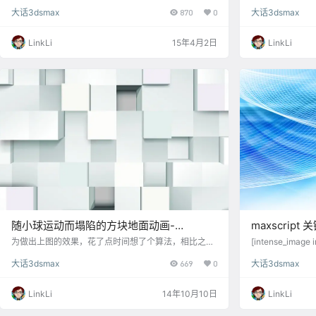
绝对是够用了，完全可以替代Vray了。
我之前也写过一
大话3dsmax
870
0
大话3dsmax
赖数学运算而不是3d
数学运算的通用
进的算法就简练
LinkLi
15年4月2日
LinkLi
几个参数就能得到
立空数组 n=#(
量 k=32 --数组
随小球运动而塌陷的方块地面动画-
maxscri
maxscript
成动画
为做出上图的效果，花了点时间想了个算法，相比之前
[intense_image 
的几个实例算法稍微深了个层次。 算法描述： n=#() --
m/sin_curve
大话3dsmax
669
0
大话3dsmax
新建空数组 u=1 --定义变量起始量为1 for t=0 to 100 d
法 算法解释：an
o --for循环语句，这里是指在0到100帧做循环计算 ( a
时间函数t ，时
nimate on--开启动画关键帧 at time t--在第t帧时做什
2，在递增的关键帧中
LinkLi
14年10月10日
LinkLi
么 ( for a in selection do --在第t帧时执行for循…
（指的是选择的