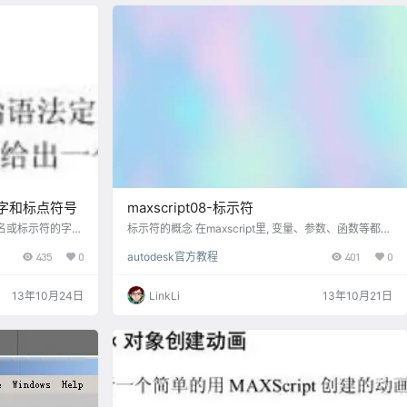
上层方块…
的保留字和标点符号
maxscript08-标示符
名或标示符的字符
标示符的概念 在maxscript里, 变量、参数、函数等都有
保留字表格 标点和
自己的名字，这些名字称之为标示符 我之前写写过的类
435
0
autodesk官方教程
401
0
或者用于特殊的数
似“mybox”就是标示符 合法的标示符 标示符内包括字
母、数字、和下划线 不合法的标示符 以数字开头 比如
“3dscg” 包含空格 3dscg com 包含问号 3dscg？ 包含
13年10月24日
LinkLi
13年10月21日
其他字符，比如3dscg（com），其中“（com）”不是
合法字符 语法中标示…