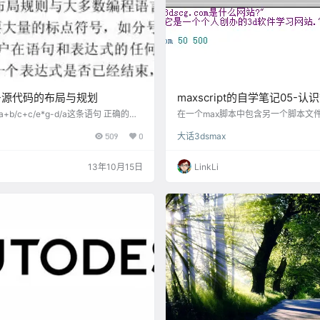
t06-源代码的布局与规划
maxscript的自学笔记05-
算
a+b/c+c/e*g-d/a这条语句 正确的断
在一个max脚本中包含另一个脚本文件的写
c/e*g-d/a 如果写成 a+b/c +c/e*g-
"脚本名称的字符串" 例如:include "abc.
509
0
大话3dsmax
错误的提示, 因为第一句已经是一个完整的
的数据类型 数字 :比如1 2 3, 7.0 8.0 
输出正确的结果, 而第二句是错误的表
意字符必须放在""里面 数组:数组是一
想要第一句是一个完整的表达式句子,
义数组的地方法有几种, 一是"#()" ,表
13年10月15日
LinkLi
的结束位置加上""(反斜杠), 如下 a+