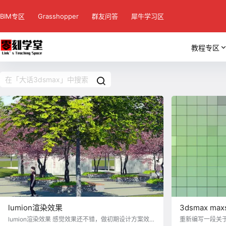
BIM专区
Grasshopper
群友问答
犀牛学习区
教程专区
lumion渲染效果
3dsmax m
面小脚本
lumion渲染效果 感觉效果还不错，做初期设计方案效果
重新编写一段关于e