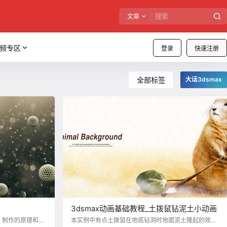
文章
频专区
登录
快速注册
全部标签
大话3dsmax
3dsmax动画基础教程_土拨鼠钻泥土小动画
。制作的原理和上
本实例中有点土拨鼠在地底钻洞时地面泥土隆起的效