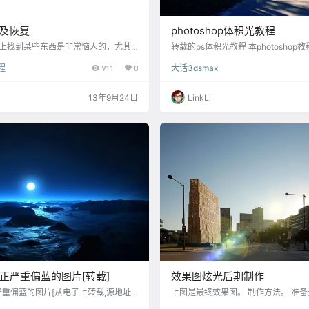
及恢复
photoshop体积光教程
上找到某些东西是非常恼人的，尤其
转载的ps体积光教程 本photosho
还看见它，现在它却不见时。当然，您
光线的制作方法。大致过程：打开素
程
911
0
大话3dsmax
于自己的建模工作，以至于忘记了自己
片复制一层，用调色工具或通道等把
致按钮、元素或对话框消失的操作。 本
出来。然后用滤镜做出光线的效果，
常见的用户界面情形以及对齐进行修正
式，再用蒙版修饰一下即可。 原图 最
13年9月24日
LinkLi
决方案 大字体和 3ds Max 对话框和
图，ctrl+J复制图层。 2、Ctrl+
辑器默认为建筑材质 命令面板丢失 变
的光线变得很白很亮。 3、选择画笔
 工具栏上的按…
黑色，涂去室内的一切光线。 4、…
p修正严重偏蓝的图片[转载]
效果图炫光后期制作
休整严重偏蓝的图片[从电子上转载,源地址
上图是最终效果图。 制作方法。 准
数位时代的来临，数位相机已是大家所
本图 导图进入ps，把这张图插入制