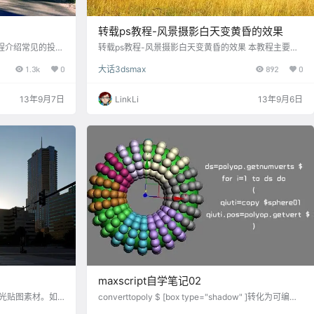
转载ps教程-风景摄影白天变黄昏的效果
p教程介绍常见的投射
转载ps教程-风景摄影白天变黄昏的效果 本教程主要用
材以后，把素材照
Photoshop来给一张风景照调色,最终效果类似于黄昏时
1.3k
0
大话3dsmax
892
0
高光部分单独提取
拍的片子,非常的漂亮,喜欢的朋友可以来学习一下. 原
最后改变图层模
图： 效果图： 步骤： 1、打开原图、建立调整层“色相/
终效果 1、打开原
饱和度”，设置： 在调整层的蒙板上拉一个黑白渐变
13年9月7日
LinkLi
13年9月6日
L调整色阶，直至窗户
2、建立一个调整层“色相/饱和度”，设置 3、建立调整
工具，前景色设为
层“可选颜色”，设置 4、再建立一个调整层“色相/饱和
度”，设置 5、合并可见…
maxscript自学笔记02
备光贴图素材。如
converttopoly $ [box type="shadow" ]转化为可编辑
作的图片中，自由变
多边形 $符号表示当前选中对象[/box] polyop.getnumv