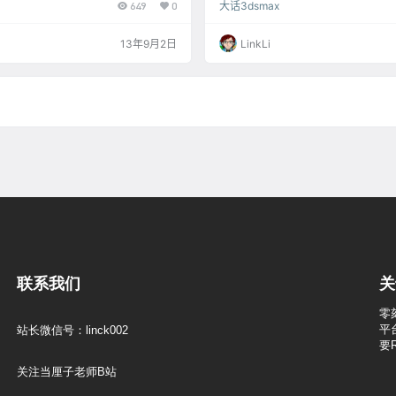
649
0
大话3dsmax
产品，因此也大幅的降低拍照的门槛，
换改变光素材的角度和大小。 选择图
、卡兹无穷，想拍那就拍那，拍的让你
“滤色模式”，滤色模式会把图层的黑
家正兴高采烈的看今日所拍摄的成果
色边半透明，观察图片边缘会有明显
13年9月2日
LinkLi
怎么一下蓝一下黄，有经验的老手二话
用橡皮擦擦掉就可以了。
hotoshop进行校色的动作，没经验的
等下次有缘相见时再拍啰! 但大…
联系我们
关
零
平
站长微信号：linck002
要
关注当厘子老师B站