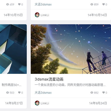
变化，而是体积
果。 也是使用脚本的逐帧动画，脚本原理跟上一次的那
659
0
大话3dsmax
859
0
积又恢复到原始状
篇文章差不多，大家可以这里《随小球运动而塌陷的方
select $bo
块地面动画-maxscript》查看原理。 其中distance控制
e t for a in sele
方块和球体之间的距离，if判断语句控制球体和方块的
14年10月15日
LinkLi
14年10月14日
f x <…
位置关系，当两者距离小于某设定值时，高度做相应变
化，否则做另一种变化。 for t=0 to 100 by 2 do anim
ate on…
3dsmax流星动画
制作两层50*50
一个类似流星的小动画，同昨天做的计时器动画原理一
贴另一张贴图，并
样。效果如下 模型建立略过 代码 for a in selection do
503
0
大话3dsmax
882
0
果更上一层有所不
( movekeys a (random 0 100) ) random 是随机参数，
要做y轴翻转18
后面带0到100标示输出的随机值是0到100的整数值。
做自身X轴的“镜
movekeys表示选择的物体移动关键帧，移动的帧数为r
14年9月27日
LinkLi
14年9月24日
片看出，方块之间
andom的随机值 上次的链接《3dsmax计时器动画小教
向翻转180°之
程​》