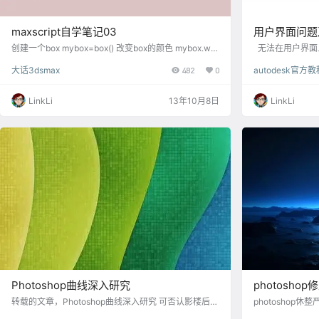
maxscript自学笔记03
用户界面问题
创建一个box mybox=box() 改变box的颜色 mybox.wir
无法在用户界面
ecolor=(color 0 50 0) 改变box的位置, 位置用逗号隔开
是在您几分钟前
大话3dsmax
482
0
autodesk官方教
mybox.pos=[50,0,0]这个位置是物体的绝对位置 改变
是如此全神贯注
物体的大小,中括号括起来,逗号隔开参数 mybox.scale=
所做过的可能导
[1.5,1.5,1.5] 移动box, 书写格式 move 变量名 中括号内
节讲述的是几个
LinkLi
13年10月8日
LinkLi
填写参数,参数逗号隔开 move m…
的方法。 问题及解
窗口丢失 材质编
换 Gizmo 丢失
Photoshop曲线深入研究
photosho
转载的文章，Photoshop曲线深入研究 可否认影楼后期
photoshop
做为流程化制作的一环和其他人像后期有很大不同，在
无法考证] 随着