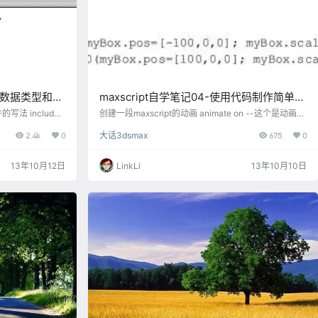
认识数据类型和运
maxscript自学笔记04-使用代码制作简单动
画教程
法 include
创建一段maxscript的动画 ​animate on --这个是动画的
ms" maxscript
开关 动画书写格式是 animate on ( ​动画的代码 ) 比如
2.4k
0
大话3dsmax
675
0
字符:比如hello ,注
mybox=box() animate on ( at time 0(mybox.pos=[0,
组数据的集合. 定
0,0];mybox.wirecolor=red) at time 100(mybox.pos=
…
[1000,0,0];mybox.scale=[2,2,5];…
13年10月12日
LinkLi
13年10月10日