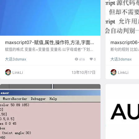
maxscript07-赋值,属性,操作符,方法,字面变
maxscrip
量
​赋值的格式 变量名=变量值 变量名:以字母或者"下划
​断句的规则 比如:
线"开始, 后面接数量的字符 变量值: 字符, 数量 ,表达式
句分行是 a+b/c+ 
大话3dsmax
616
0
大话3dsmax
都可以 例如mybox="这是一个盒子" 另外变量名称是不
d/a 则会出现
区分大小写的 类的概念 3dsmax 中,"类"就是数据类型,
表达式了,系统会
而数据和"对象"属于同一个概念, 那类也称之为对象类
达式 如果是真的
LinkLi
13年10月17日
LinkLi
型. 比如box…
那样可以在第一句 
b/c +c…