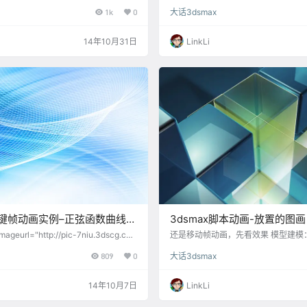
个类似的算法，但是觉得算法太过于依
次类似。 这次被穿越的方块不做高低
1k
0
大话3dsmax
smax maxscript的运算流程的，
“坍缩”为零，当原子穿越之后方块体
性感觉不大好，而且修改繁琐，这次改
态。这样的变化同样是通过距离来判定的。 
多了，可重用性还不错，只要稍微修改
x* for t=0 to 100 do animate on at tim
14年10月31日
LinkLi
各式各样的效果， 算法分解： --建
ction do ( x=distance $sphere01 a i
) --分列数。就是一个网格格子纵向的数
n的系…
pt 关键帧动画实例–正弦函数曲线生
3dsmax脚本动画-放置的图画
imageurl="http://pic-7niu.3dscg.co
还是移动帧动画，先看效果 模型建模：
.gif" /] 喷射出正弦函数曲线的粒子曲线算
*10的方块，上层贴一张贴图，下层
809
0
大话3dsmax
imate on 开启关键帧开关，定义一个
都赋予UVW贴图坐标，注意下层的效
间函数t在0到100帧递增，递增等差为
同。由于每个方块都要经过10帧动画就
“do”一件事情：at time t中复制$
0°的角度，因此每个方块在翻转前要
14年10月7日
LinkLi
方块），复制后的位置…
像”处理。处理效果如下图 从这个图
拼接不能构成完整的图形，但是做y轴方