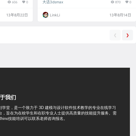
606
0
大话3dsmax
870
0
层样式那里选择
erts $ [box type="shadow" ]polyop是poly对象类型后
色部分过滤掉，灰
加"."连接poly类型的属性参数. getnumverts是获取poly
的边界，这个边界
点的数量.[/box] …
13年8月22日
LinkLi
13年8月14日
❮
❯
于我们
刻学堂，是一个致力于 3D 建模与设计软件技术教学的专业在线学习
台，旨在为在校学生和在职专业人士提供高质量的技能提升服务。需
Rhino技能培训可以联系老师咨询报名。