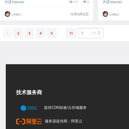
大话3dsmax
711
0
大话3dsmax
工作要求做到快、稳、准。快就是速度要快，PS过程中
具备的3C电子
在保证效果出基础上尽量减少步骤;稳就是效果要稳定，
凡只要相机在手
同类型照片(如同一主题)不能调的差异太大;准就要求和
浑然忘我，但回
LinkLi
13年9月4日
LinkLi
选片员和摄影师沟通把握当地顾客需求。 如果像很多所
时，才发现照片
谓精致调色一样操作，一张普通的照片调色要做什么
不说马上就开启P
呢?色阶、曲线、色彩平衡、色相饱和度、可选颜色…
新手只好按Del
/
11 页
1
2
3
4
5
...
11
技术服务商
提供CDN加速/云存储服务
服务器提供商：阿里云