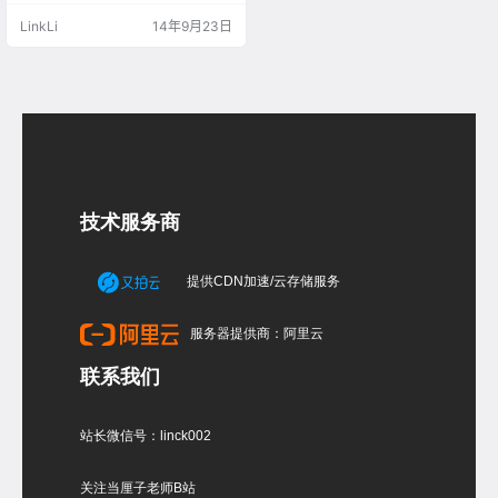
5/5616http://image16-c.poco.cn/
LinkLi
14年9月23日
mypoco/myphoto/20140923/15/5
616515920140923153…
技术服务商
提供CDN加速/云存储服务
服务器提供商：阿里云
联系我们
站长微信号：linck002
关注当厘子老师B站