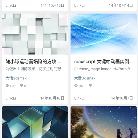
变化同样是通过距离来判定的。 sel
画-maxscript》查看原理。 其中dist
LinkLi
14年10月15日
LinkLi
14年10月14日
ect $box* for t=0 to 100 do anima
ance控制方块和球体之间的距离，if
te on at time t for a in selection do
判断语句控制球体和方块的位置关
( x=distance $sphere01 a if x <…
系，当两者距离小于某设定值时，
高度做相应变化，否则做另一种变
化。 for t=0 to 100 by 2 do animat
e on…
随小球运动而塌陷的方块地
maxscript 关键帧动画实例–
面动画-maxscript
正弦函数曲线生成动画
为做出上图的效果，花了点时间想
[intense_image imageurl="http://pi
了个算法，相比之前的几个实例算
c-7niu.3dscg.com/sin_curve.gif"
大话3dsmax
大话3dsmax
法稍微深了个层次。 算法描述： n=
/] 喷射出正弦函数曲线的粒子曲线算
#() --新建空数组 u=1 --定义变量起
法 算法解释：animate on 开启关键
669
0
809
0
始量为1 for t=0 to 100 do --for循
帧开关，定义一个时间函数t ，时间
环语句，这里是指在0到100帧做循
函数t在0到100帧递增，递增等差为
LinkLi
14年10月10日
LinkLi
14年10月7日
环计算 ( animate on--开启动画关
2，在递增的关键帧中“do”一件事
键帧 at time t--在第t帧时做什么 ( f
情：at time t中复制$（指的是选择
or a in selection do --在第t帧时执
的方块），复制后的位置…
行for循…