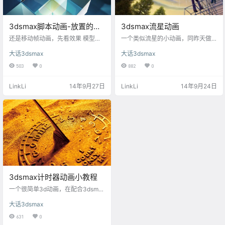
3dsmax脚本动画-放置的图
3dsmax流星动画
画
还是移动帧动画，先看效果 模型建
一个类似流星的小动画，同昨天做
模：制作两层50*50*10的方块，上
的计时器动画原理一样。效果如下
大话3dsmax
大话3dsmax
层贴一张贴图，下层贴另一张贴
模型建立略过 代码 for a in selectio
图，并都赋予UVW贴图坐标，注意
n do ( movekeys a (random 0 100)
503
0
882
0
下层的效果更上一层有所不同。由
) random 是随机参数，后面带0到1
于每个方块都要经过10帧动画就要
00标示输出的随机值是0到100的整
LinkLi
14年9月27日
LinkLi
14年9月24日
做y轴翻转180°的角度，因此每个方
数值。 movekeys表示选择的物体
块在翻转前要做自身X轴的“镜像”处
移动关键帧，移动的帧数为random
理。处理效果如下图 从这个图片看
的随机值 上次的链接《3dsmax计时
出，方块之间拼接不能构成完整的
器动画小教程​》
图形，但是做y轴方向翻转180°之后
就刚好还原图形了。 模型完成后，
上层方块…
3dsmax计时器动画小教程
一个很简单3d动画，在配合3dsmax
的脚本语言，就算是初学者也能学
大话3dsmax
会的。 先看效果 [intense_image im
ageurl="http://image16-c.poco.c
631
0
n/mypoco/myphoto/20140923/1