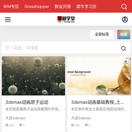
BIM专区
Grasshopper
群友问答
犀牛学习区
全部标签
动画
3dsmax动画原子运动
3dsmax动画基础教程_土拨
鼠钻泥土小动画
本实例是做原子运动穿越薄片的效
本实例中有点土拨鼠在地底钻洞时
果。制作的原理和上次类似。 这次
地面泥土隆起的效果。 也是使用脚
大话3dsmax
大话3dsmax
被穿越的方块不做高低变化，而是
本的逐帧动画，脚本原理跟上一次
体积“坍缩”为零，当原子穿越之后方
的那篇文章差不多，大家可以这里
659
0
859
0
块体积又恢复到原始状态。这样的
《随小球运动而塌陷的方块地面动