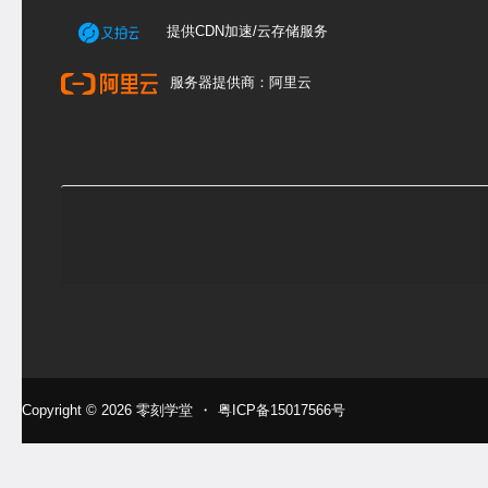
提供CDN加速/云存储服务
服务器提供商：阿里云
Copyright © 2026
零刻学堂
・
粤ICP备15017566号