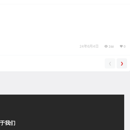
24年6月4日
246
0
❮
❯
于我们