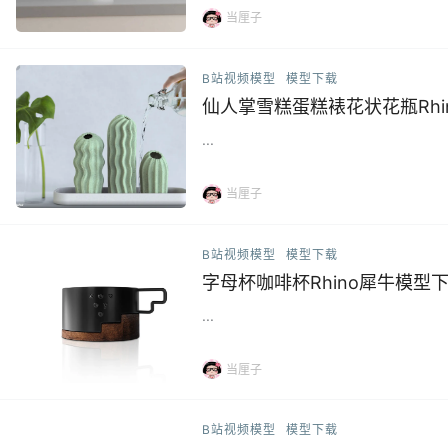
当厘子
B站视频模型
模型下载
仙人掌雪糕蛋糕裱花状花瓶Rhi
...
当厘子
B站视频模型
模型下载
字母杯咖啡杯Rhino犀牛模型
...
当厘子
B站视频模型
模型下载