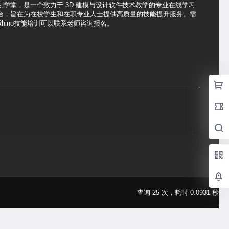
刻学堂，是一个致力于 3D 建模与设计软件技术教学的专业在线学习
台，旨在为在校学生和在职专业人士提供高质量的技能提升服务。需
Rhino技能培训可以联系老师咨询报名。
查询 25 次，耗时 0.0931 秒