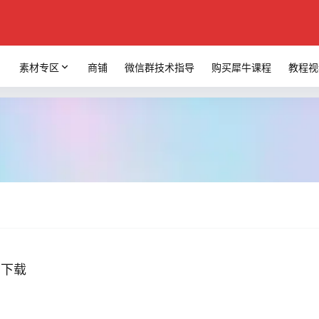
素材专区
商铺
微信群技术指导
购买犀牛课程
教程视
费下载