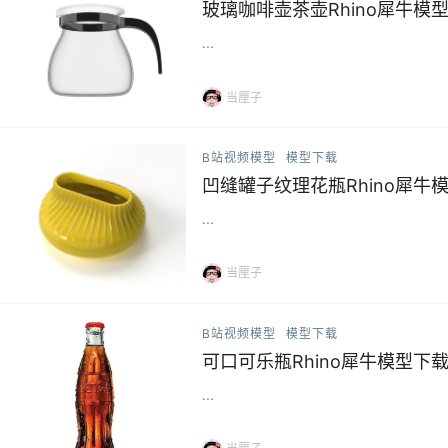
玻璃咖啡壶茶壶Rhino犀牛模
...
当厘子
B站视频模型
模型下载
凹缝罐子纹理花瓶Rhino犀牛
...
当厘子
B站视频模型
模型下载
可口可乐瓶Rhino犀牛模型下
...