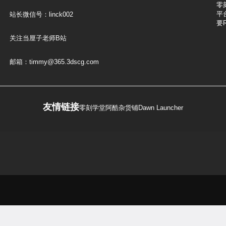
零
平
站长微信号：linck002
要
关注当厘子老师B站
邮箱：timmy@365.3dscg.com
友情链接
零刻学堂
阿酷杂货铺
Dawn Launcher