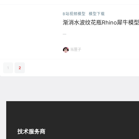
B站视频模型
模型下载
渐消水波纹花瓶Rhino犀牛模
...
当厘子
1
2
技术服务商