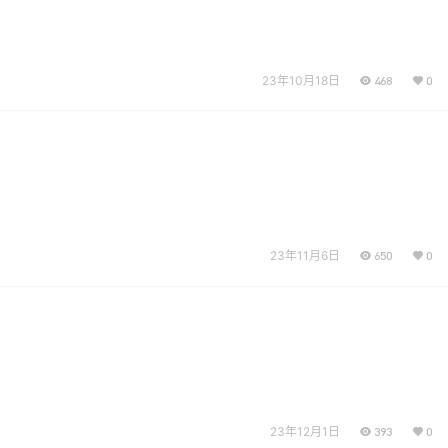
23年10月18日
468
0
23年11月6日
650
0
23年12月1日
393
0