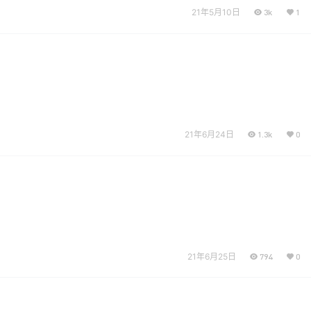
21年5月10日
3k
1
21年6月24日
1.3k
0
21年6月25日
794
0