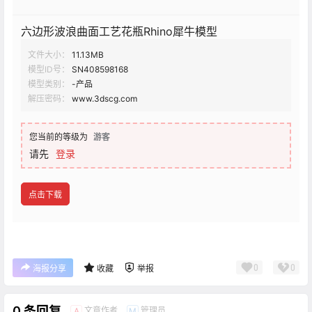
六边形波浪曲面工艺花瓶Rhino犀牛模型
文件大小：
11.13MB
模型ID号：
SN408598168
模型类别：
-产品
解压密码：
www.3dscg.com
您当前的等级为
游客
请先
登录
点击下载
0
0
海报分享
收藏
举报
0 条回复
文章作者
管理员
A
M