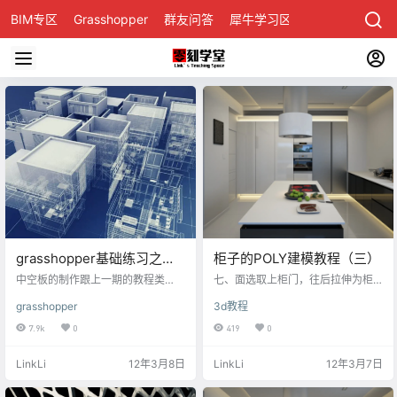
BIM专区
Grasshopper
群友问答
犀牛学习区
grasshopper基础练习之两
柜子的POLY建模教程（三）
点连线生成矩阵
中空板的制作跟上一期的教程类
七、面选取上柜门，往后拉伸为柜
似，就是在矩阵的外围套上一个外
子后档板。 八、在前视图画一矩形
grasshopper
3d教程
边框，外边框和矩阵最后组合成面
为柜子的玻璃，赋予玻璃材质，在
其中要注意最后边的使用成面的运
顶视图对齐复制。 九、在顶视图画
7.9k
0
419
0
算器的时候输入的曲线必须是线性
一矩形拉伸30mm为柜子的层板，
的数据，如果是分组数据，最终输
切换前视图层板的位置放好复制。
LinkLi
12年3月8日
LinkLi
12年3月7日
出的图像将也是分组的。 矩形的设
十、选取线模式，把柜门的缝拉
定也着重说明一下，矩形的大小是
伸，柜子就基本完成了。 以上所
通过区间定位的，区间最大值和最
述，如下图演示：