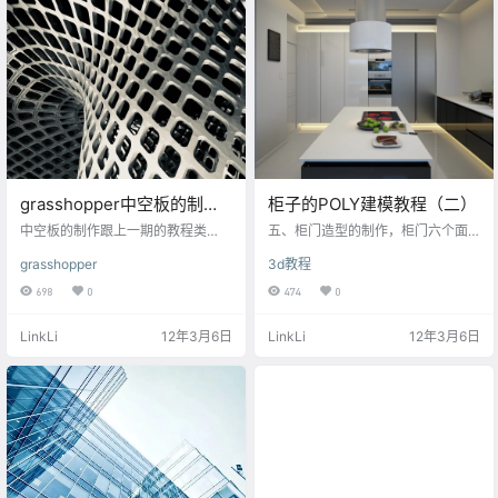
小值的绝对值的和就是矩形的边
长，另外矩形的中心点也落在区间
的原点上面。 部件筛选是Grasshop
per的常用而且重要的制作操作…
grasshopper中空板的制作
柜子的POLY建模教程（二）
实例
中空板的制作跟上一期的教程类
五、柜门造型的制作，柜门六个面
似，就是在矩阵的外围套上一个外
分别inset插入一个面，距离为30m
grasshopper
3d教程
边框，外边框和矩阵最后组合成面
m。 六、下柜三面柜门bevel倒角
其中要注意最后边的使用成面的运
（注：输入的尺寸-号为轴号方向的
698
0
474
0
算器的时候输入的曲线必须是线性
反方向，在本图也就是向后凹） 以
的数据，如果是分组数据，最终输
上所述，如下图演示： 下一小节
LinkLi
12年3月6日
LinkLi
12年3月6日
出的图像将也是分组的。 矩形的设
请看：http://www.3dscg.com/guiz
定也着重说明一下，矩形的大小是
i-poly-3/
通过区间定位的，区间最大值和最
小值的绝对值的和就是矩形的边
长，另外矩形的中心点也落在区间
的原点上面。 部件筛选是Grasshop
per的常用而且重要的制作操作…