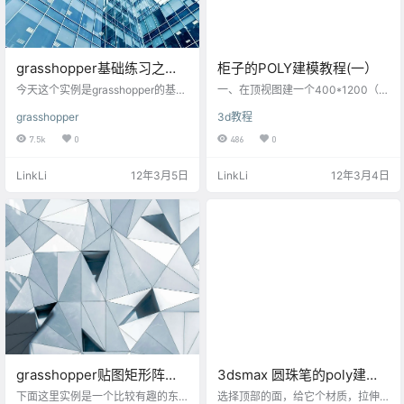
grasshopper基础练习之两
柜子的POLY建模教程(一）
点连线生成矩阵
今天这个实例是grasshopper的基本
一、在顶视图建一个400*1200（m
逻辑的思维训练的小例子，通过这
m）的矩形，拉伸高度为2400m
grasshopper
3d教程
个例子我们可以了解到grasshopper
m。 二、转为POLY，选取线模式分
的基本原理和制作的基本思路。在
三段线条，再将它们的位置调整，
7.5k
0
486
0
学习和制作grasshopper模型时我们
分别是柜子的脚线、上下柜子的分
必须要理清思路，至于使用什么运
隔线和柜顶。 三、点选这三条线，
LinkLi
12年3月5日
LinkLi
12年3月4日
算器那并不是最重要的，在清晰的
分段作为柜门的分隔线。 四、选取
思路中寻找制作的方法尤为关键。
面模式，柜顶面拉伸100mm及脚线
在本实例我们的目的是制作一个由
部位拉伸-50mm 以上所述，如下图
圆柱排列而成的矩阵（我们这里不
演示： 下一小节请看：http://ww
直接用grasshopper中现场的矩阵<s
w.3dscg.com/guiz…
quare&…
grasshopper贴图矩形阵列
3dsmax 圆珠笔的poly建模
教程
方法（二）
下面这里实例是一个比较有趣的东
选择顶部的面，给它个材质，拉伸