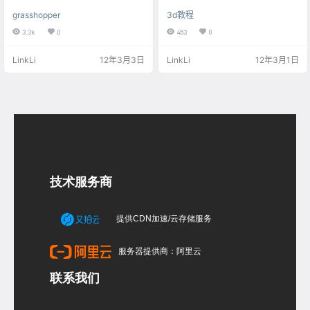
西，就是在grasshopper中调用外部
笔身，再挤出一个面再拉伸，笔头
grasshopper
3d教程
的图片，再把图片赋予到绘制好的
就出来了，在做笔的最顶部要注意
圆柱矩阵当中，这样正好可以形成
要去掉勾选的忽略背面，在做拉伸
3.3k
0
453
0
奇特图案的点阵图，效果如下图所
的时候要选择local nomal,做法如下
示。 这个图案在grasshopper中实
图演示： 再选择三个面拉伸出来
LinkLi
12年3月3日
LinkLi
12年3月1日
现起来也是非常简单的，其中并不
笔夹，整个圆珠笔就算完成了做法
用非常复杂的逻辑思维，基本制作
如下图演示： 上一小节请看：htt
思路是这样的 首先是找的SqGrid
p://www.3dscg.com/3dsmax-yua
（矩阵），在把SqGrid输入点的位
nzhubi-poly-jia…
置，生成点矩阵（连接一个点参量
就可以看到了），这里是直接把他
们连…
技术服务商
提供CDN加速/云存储服务
服务器提供商：阿里云
联系我们