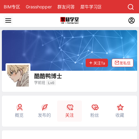
BIM专区
Grasshopper
群友问答
犀牛学习区
关注Ta
发私信
酷酷鸭博士
学前班
Lv0
概览
发布的
关注
粉丝
收藏