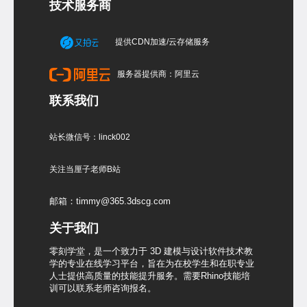
技术服务商
提供CDN加速/云存储服务
服务器提供商：阿里云
联系我们
站长微信号：linck002
关注当厘子老师B站
邮箱：timmy@365.3dscg.com
关于我们
零刻学堂，是一个致力于 3D 建模与设计软件技术教
学的专业在线学习平台，旨在为在校学生和在职专业
人士提供高质量的技能提升服务。需要Rhino技能培
训可以联系老师咨询报名。