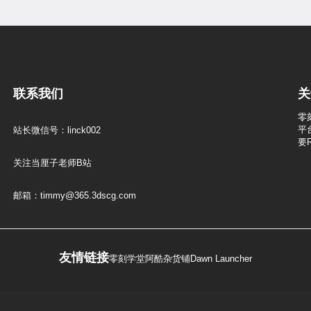
联系我们
关
零
平
站长微信号：linck002
要
关注当厘子老师B站
邮箱：timmy@365.3dscg.com
友情链接
零刻学堂
阿酷杂货铺
Dawn Launcher