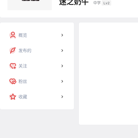
迷之奶牛
中学
Lv2
概览
发布的
关注
粉丝
收藏