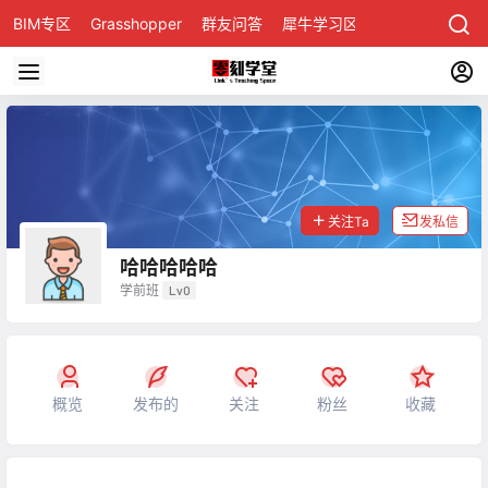
BIM专区
Grasshopper
群友问答
犀牛学习区
关注Ta
发私信
哈哈哈哈哈
学前班
Lv0
概览
发布的
关注
粉丝
收藏