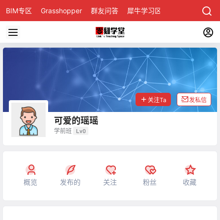
BIM专区
Grasshopper
群友问答
犀牛学习区
关注Ta
发私信
可爱的瑶瑶
学前班
Lv0
概览
发布的
关注
粉丝
收藏