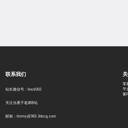
联系我们
关
零
平
站长微信号：linck002
要
关注当厘子老师B站
邮箱：timmy@365.3dscg.com