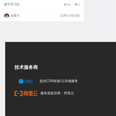
处理的是把手和壶嘴的衔接 下面先把水壶的顶视图、前
犀牛学习区
5k
0
视图和右视图 导入犀牛软件，导入图片可以先在水壶底
对齐底部画条直线，再用Scale2D 2轴缩放 可输入参数
150，再选择直线和图片移动到0坐标 把壶身轮廓线勾
当厘子
20年11月18日
画出来，底部用Circle画出圆形 顶部用Rectangle矩形
（选择圆角-锥角）画也壶颈 壶身其他轮廓分别在前视
图和右视图勾出，参照…
技术服务商
提供CDN加速/云存储服务
服务器提供商：阿里云