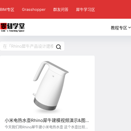
BIM专区
Grasshopper
群友问答
犀牛学习区
教程专区
小米电热水壶Rhino犀牛建模视频演示&图文
教程（一）-壶嘴和把手的衔接
今天我们用Rhino犀牛建小米电热水壶 这个水壶比较难