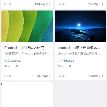
然后用滤镜做出光线的效果，最后
步骤： 1、打开原图、建立调整层
LinkLi
13年9月7日
LinkLi
13年9月6日
改变图层模式，再用蒙版修饰一下
“色相/饱和度”，设置： 在调整层的
即可。 原图 最终效果 1、打开原
蒙板上拉一个黑白渐变 2、建立一个
图，ctrl+J复制图层。 2、Ctrl+L调
调整层“色相/饱和度”，设置 3、建
整色阶，直至窗户的光线变得很白
立调整层“可选颜色”，设置 4、再建
很亮。 3、选择画笔工具，前景色设
立一个调整层“色相/饱和度”，设置
为黑色，涂去室内的一切光线。 4、
5、合并可见…
…
Photoshop曲线深入研究
photoshop修正严重偏蓝的
图片[转载]
转载的文章，Photoshop曲线深入
photoshop休整严重偏蓝的图片[从
研究 可否认影楼后期做为流程化制
电子上转载,源地址无法考证] 随着数
大话3dsmax
大话3dsmax
作的一环和其他人像后期有很大不
位时代的来临，数位相机已是大家
同，在工作要求做到快、稳、准。
所具备的3C电子产品，因此也大幅
711
0
649
0
快就是速度要快，PS过程中在保证
的降低拍照的门槛，凡只要相机在
效果出基础上尽量减少步骤;稳就是
手、卡兹无穷，想拍那就拍那，拍
LinkLi
13年9月4日
LinkLi
13年9月2日
效果要稳定，同类型照片(如同一主
的让你浑然忘我，但回家正兴高采
题)不能调的差异太大;准就要求和选
烈的看今日所拍摄的成果时，才发
片员和摄影师沟通把握当地顾客需
现照片怎么一下蓝一下黄，有经验
求。 如果像很多所谓精致调色一样
的老手二话不说马上就开启Photosh
操作，一张普通的照片调色要做什
op进行校色的动作，没经验的新手
么呢?色阶、曲线、色彩平衡、色相
只好按Del等下次有缘相见时再拍啰!
饱和度、可选颜色…
但大…