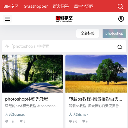
BIM专区
Grasshopper
群友问答
犀牛学习区
全部标签
photoshop
photoshop体积光教程
转载ps教程-风景摄影白天变
黄昏的效果
转载的ps体积光教程 本photoshop
转载ps教程-风景摄影白天变黄昏的
教程介绍常见的投射光线的制作方
效果 本教程主要用Photoshop来给
大话3dsmax
大话3dsmax
法。大致过程：打开素材以后，把
一张风景照调色,最终效果类似于黄
素材照片复制一层，用调色工具或
昏时拍的片子,非常的漂亮,喜欢的朋
1.3k
0
892
0
通道等把高光部分单独提取出来。
友可以来学习一下. 原图： 效果图：