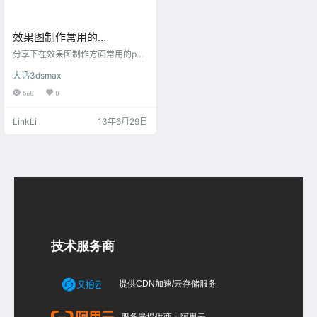
效果图制作常用的
photoshop快捷键
分享下在效果图制作方面常用的pho
toshop快捷键。 网络上流传的ps快
大话3dsmax
捷键大全涉及的快捷键太多，大多
数是在效果图制作使用不上的，下
568
0
面分享的快捷键删减了很多快捷
键，相当一部分命令直接点击面板
LinkLi
13年6月29日
的按钮。 命令 快捷键 命令 快捷键
放大缩小 Ctrl + - 满画布显示 Ctrl+
0 色彩平衡 Ctrl+B 切换画布布局 F
色阶 Ctrl+L 图层面板开关 F7 曲线
Ctrl+M …
技术服务商
提供CDN加速/云存储服务