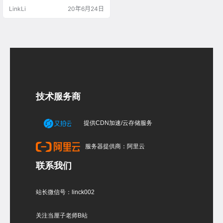
的位置关系。 Brep/Line：多重曲面
LinkLi
20年6月24日
和直线相交 多重曲面和直线相交之
后，我们会得到直线和多重曲面的
相交点 Curve / line：曲线和直线相
交 Grasshopper运算器右边边的参
数分别代表的是： 曲线和直线相交
之后的相交…
技术服务商
提供CDN加速/云存储服务
服务器提供商：阿里云
联系我们
站长微信号：linck002
关注当厘子老师B站