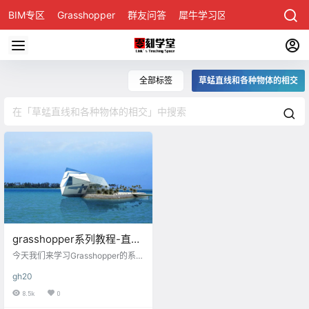
BIM专区
Grasshopper
群友问答
犀牛学习区
全部标签
草蜢直线和各种物体的相交
grasshopper系列教程-直线
和各种物体的相交
今天我们来学习Grasshopper的系列
教程，今天要学习的内容是:直线和
gh20
各种物体的相交 计算直线和物体的
相交，可以让我们快速的得到直线
8.5k
0
和物体的相交点和这个点在物体上