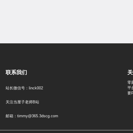
联系我们
关
零
平
站长微信号：linck002
要
关注当厘子老师B站
邮箱：timmy@365.3dscg.com