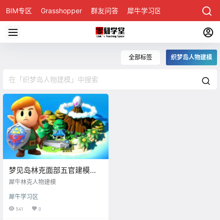
BIM专区
Grasshopper
群友问答
犀牛学习区
全部标签
织梦岛人物建模
梦见岛林克面部五官建模
（二）-Rhino犀牛视频演示
犀牛林克人物建模
教程
犀牛学习区
541
0