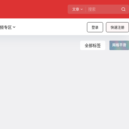
文章
频专区
登录
快速注册
全部标签
网格平滑