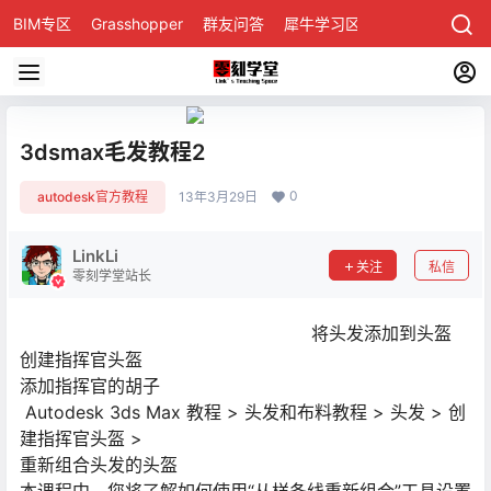
BIM专区
Grasshopper
群友问答
犀牛学习区
3dsmax毛发教程2
0
autodesk官方教程
13年3月29日
LinkLi
关注
私信
零刻学堂站长
将头发添加到头盔
创建指挥官头盔
添加指挥官的胡子
Autodesk 3ds Max 教程 > 头发和布料教程 > 头发 > 创
建指挥官头盔 >
重新组合头发的头盔