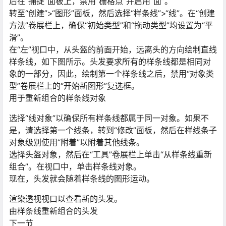
后在“捕捉”面板上，禁用“栅格点”并启用“面”。
转至“创建”>“图形”面板，然后选择“样条线”>“线”。在“创建
方法”卷展栏上，确保“初始类型”和“拖动类型”均设置为“平
滑”。
在“左”视口中，从头盔的前面开始，远离头的方向绘制直线
样条线，如下图所示。头发要求所有的样条线都是相同对
象的一部分，因此，绘制第一个样条线之后，禁用“对象类
型”卷展栏上的“开始新图形”复选框。
用于重新组合的样条线对象
选择“线对象”以确保所有样条线都属于同一对象。如果不
是，请选择第一个线条，转到“修改”面板，然后在样线条子
对象级别使用“附着”以附着其他线条。
选择头盔对象，然后在“工具”卷展栏上单击“从样条线重新
组合”。在视口中，单击样条线对象。
现在，头发就会随着样条线的图形运动。
渲染透视视口以查看新的头发。
由样条线重新组合的头发
下一节