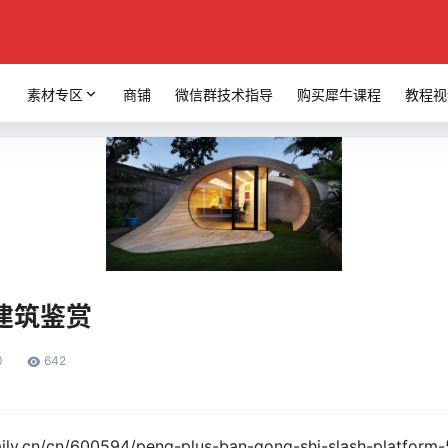
素材专区
商铺
微信群技术指导
购买犀牛课程
教程视
建筑鉴赏
0
642
y.cn/cn/600594/peng-plus-ban-gong-shi-slash-platform-5