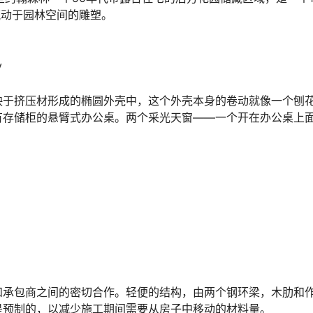
是流动于园林空间的雕塑。
y
映于挤压材形成的椭圆外壳中，这个外壳本身的卷动就像一个刨
有存储柜的悬臂式办公桌。两个采光天窗——一个开在办公桌上
和承包商之间的密切合作。轻便的结构，由两个钢环梁，木肋和
是预制的，以减少施工期间需要从房子中移动的材料量。