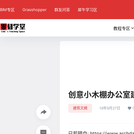
BIM专区
Grasshopper
群友问答
犀牛学习区
教程专区
创意小木棚办公室
建筑文摘
19年9月27日
已剪辑自: https://www.archdail