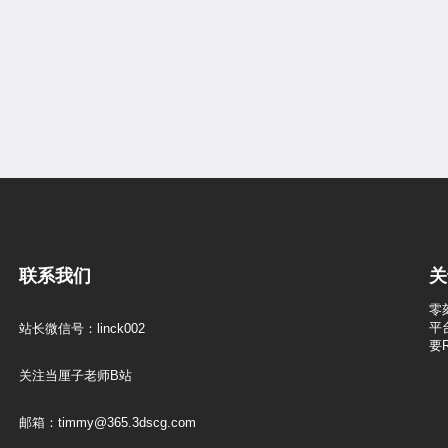
联系我们
关
零
平
站长微信号：linck002
要
关注当厘子老师B站
邮箱：timmy@365.3dscg.com