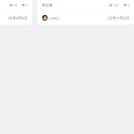
e Open Close Op
接 Edit Content 初识Dawn Launcher 1111 初识Dawn
74
0
未分类
131
0
Launcher 您专业的桌面管家 Windows快捷启动
工具，帮助您整理杂乱无章的桌面，分门别类管理您的
桌面快捷方式，让您的桌面保持干净整洁。 支持关
24年6月6日
LinkLi
23年11月3日
联文件夹（实时同步文件夹内容）、快速搜索、相对
路…