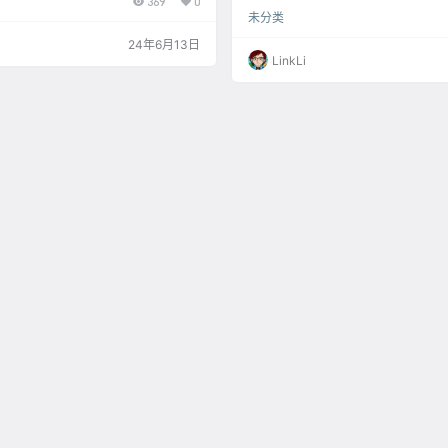
369
0
Open Close Open Close Open Clos
未分类
en Close Open Close Open
24年6月13日
LinkLi