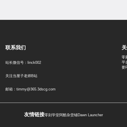
联系我们
关
零
平
站长微信号：linck002
要
关注当厘子老师B站
邮箱：timmy@365.3dscg.com
友情链接
零刻学堂
阿酷杂货铺
Dawn Launcher