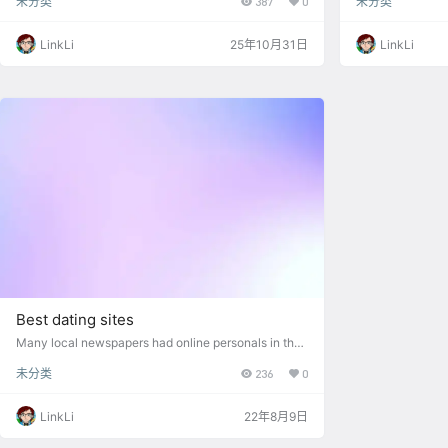
未分类
387
0
未分类
LinkLi
25年10月31日
LinkLi
Best dating sites
Many local newspapers had online personals in the
mid 1990s but were bought out by these big dating s
未分类
236
0
ites. From some of the comments it really shows ho
w desperate dating sites are for money that they …
LinkLi
22年8月9日