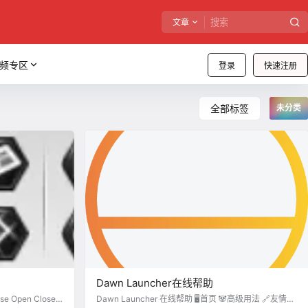
文章
频专区
登录
快速注册
全部标签
未分类
Dawn Launcher在线帮助
se Open Close
Dawn Launcher 在线帮助 🖥️首页 🐼高级用法 🔗友情链