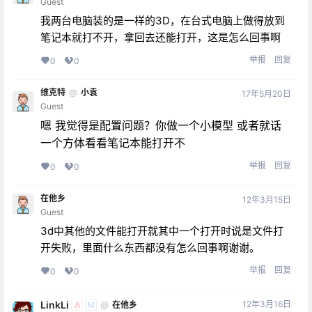
Guest
我两台电脑装的是一样的3D，在台式电脑上做得放到
笔记本就打不开，拿回去还能打开，这是怎么回事啊
举报
回复
0
0
维克特
@
小袁
17年5月20日
Guest
嗯 我觉得是配置问题？你做一个小模型 或者就话
一个方体看看笔记本能打开不
举报
回复
0
0
在他乡
12年3月15日
Guest
3d中其他的文件能打开就其中一个打开时说是文件打
开失败，里面什么东西都没有怎么回事啊谢谢。
举报
回复
0
0
LinkLi
12年3月16日
@
在他乡
A
M