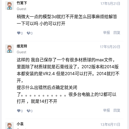
竹篱下
17年5月21日
Guest
稍微大一点的模型3d就打不开是怎么回事麻烦给解答
一下可以吗 小的可以打开
举报
回复
0
0
维克特
17年5月20日
Guest
这样的 我自己保存了一个有很多材质球的max文件，
里面除了材质球就是石膏线没了，2012版本和2014版
本都安装的是VR2.4 但是2014可以打开。2014就打不
开，
提示什么出错然后点确定就关闭
了。。。。。。。。。。。很多台电脑上的12都可以
打开 ，就是14打不开
举报
回复
0
0
小袁
13年6月11日