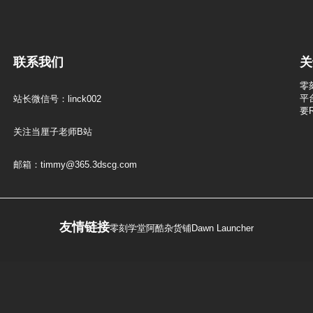
联系我们
关
零
平
站长微信号：linck002
要
关注当厘子老师B站
邮箱：timmy@365.3dscg.com
友情链接
零刻学堂
阿酷杂货铺
Dawn Launcher