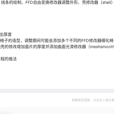
线条的绘制、FFD自由变换修改器调整外形、壳修改器（shel
挤出厚度
调整椅子的造型，调整期间可能会添加多个不同的FFD修改器细化
壳的修改增加面片的厚度并添加曲面光滑修改器（meshsmoot
教程的做法
邮箱绑定链接：点击右上角头像--&