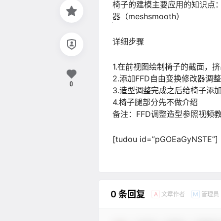
椅子的建模主要应用的知识点：
器（meshsmooth）
详细步骤
1.在前视图绘制椅子的截面，
2.添加FFD自由变换修改器
0
3.造型调整完成之后给椅子添加
4.椅子腿部分先不做介绍
备注：FFD调整造型参照视频
[tudou id=”pGOEaGyNSTE”]
0 条回复
文章作者
管理员
A
M