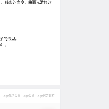
l）、线条的命令、曲面光滑修改
椅子的造型。
h）。
gt;我的设置--&gt;设置--&gt;绑定邮箱