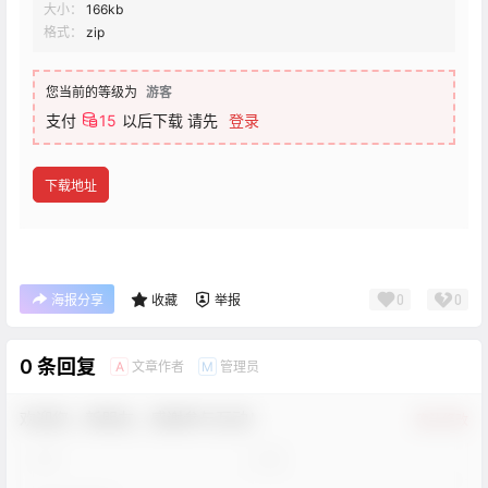
大小：
166kb
格式：
zip
您当前的等级为
游客
支付
15
以后下载
请先
登录
下载地址
0
0
海报分享
收藏
举报
0 条回复
文章作者
管理员
A
M
欢迎您，新朋友，感谢参与互动！
确认修改