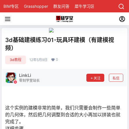
BIM专区
Grasshopper
群友问答
犀牛学习区
3d基础建模练习01-玩具环建模（有建模视
频）
0
3d教程
12年5月9日
LinkLi
关注
私信
零刻学堂站长
这个实例的建模非常的简单，我们只需要会制作一些简单
的几何体，然后把几何调整到合适的大小再加以拼装也就
完成了。
详细步骤