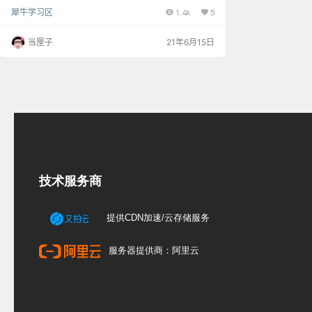
模，图片上可以看出这个建筑不难，犀牛很基础的建
犀牛学习区
1.4k
5
模，适合初学者 下面我们看下几个犀牛指令的操作: 犀
牛Extend物体延长，先输入命令，点击边界物体+空
格，再选取要延长的线即可 还有就是获取两条边画圆，
当厘子
21年6月15日
可以用犀牛Circle正切圆形画出边缘角，这里建立正圆
角边缘可以用这种方法 在建这块玻璃幕墙的时候，还运
用了犀牛的CurveBoo…
技术服务商
提供CDN加速/云存储服务
服务器提供商：阿里云