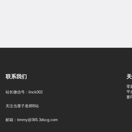
联系我们
关
零
平
站长微信号：linck002
要
关注当厘子老师B站
邮箱：timmy@365.3dscg.com