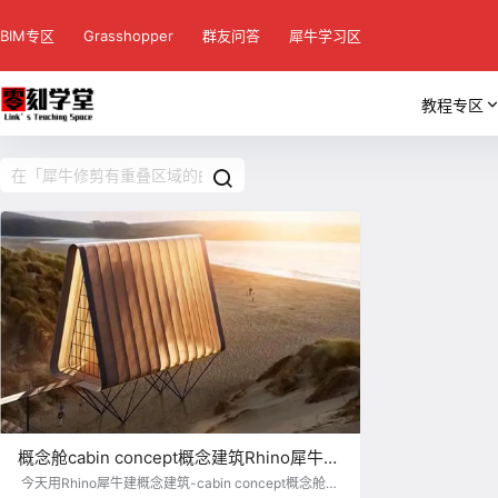
BIM专区
Grasshopper
群友问答
犀牛学习区
教程专区
概念舱cabin concept概念建筑Rhino犀牛基
础建模视频演示&图文教程
今天用Rhino犀牛建概念建筑-cabin concept概念舱建