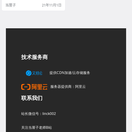
令两个视图的平面曲线建立一条3D
当厘子
21年11月1日
曲线 选择生成的曲线，其他隐藏，
在犀牛顶视图画出手挽的截面，输
入单轨扫掠命令，弹出选项，选择
走向按钮，生成扭曲的曲面 手挽下
部同样用曲线勾出延伸曲线和截面
线，用单轨扫掠生成曲面，在犀牛
单轨扫掠之前开…
技术服务商
提供CDN加速/云存储服务
服务器提供商：阿里云
联系我们
站长微信号：linck002
关注当厘子老师B站