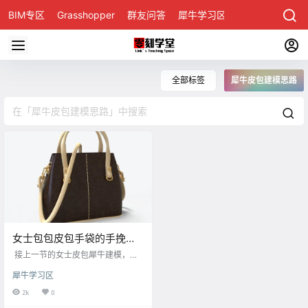
BIM专区
Grasshopper
群友问答
犀牛学习区
全部标签
犀牛皮包建模思路
女士包包皮包手袋的手挽和
肩带Rhino犀牛建模图文&视
接上一节的女士皮包犀牛建模，把
频演示教程（二）
皮包手挽和肩带建好，首先，在前
犀牛学习区
视图上用犀牛Curve画出皮包手挽曲
线，居皮包中线位置，在右视图勾
2k
0
出手挽的侧面 使用犀牛Crv2View命