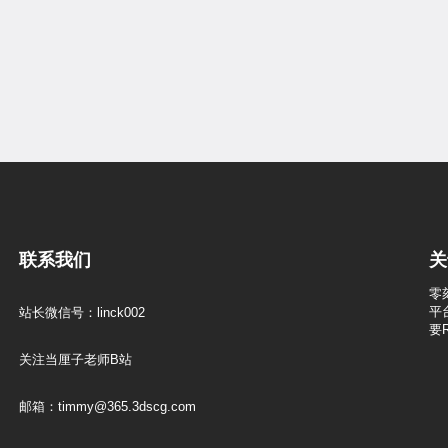
联系我们
关
零
平
站长微信号：linck002
要
关注当厘子老师B站
邮箱：timmy@365.3dscg.com