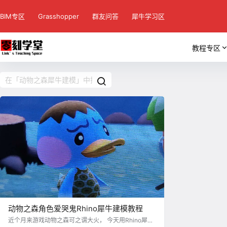
BIM专区
Grasshopper
群友问答
犀牛学习区
教程专区
动物之森角色爱哭鬼Rhino犀牛建模教程
近个月来游戏动物之森可之谓大火， 今天用Rhino犀牛