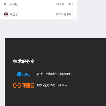
画一个动森角色-爱哭鬼 首先，在前视图以0坐标用直
犀牛学习区
7.7k
0
线画两条中轴线 用BackgroundBitmap导入背景图放在
中线上 使用Curve曲线命令勾出头部外形，用 Revolve
旋转曲线命令生成曲面 用Polyline多重曲线命令勾出头
当厘子
20年4月14日
发曲线 Project投影到头部，用Split切割，后半部分曲
线删除 切换到顶视图画一个圆投影到头部，前半部分
曲…
技术服务商
提供CDN加速/云存储服务
服务器提供商：阿里云