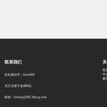
联系我们
关
零
平
站长微信号：linck002
要
关注当厘子老师B站
邮箱：timmy@365.3dscg.com