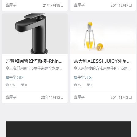
己所需要的位置，可以用这个命令
线， 把图片Scale2D2轴缩放，对齐
当厘子
21年7月19日
当厘子
20年12月7日
来改变接缝位置 二、在犀牛的Pipe
位置， 单独分在一个图层，锁定图
圆管命令里，有个局部渐变形，可
层 用Curve曲线勾出剃须刀的轮
使圆管建成两端不同大小 这个犀牛
廓，如下图 按ALT复制一条曲线，
建模基本上重点就是这些了，还有
修改拉扯曲线 再把曲线向两侧移动8
扭曲命令，在之前的视频我有演示
个单位，如下图所示 再用InterpC…
过，就不一一讲了，有什么问题可…
方管和圆管如何衔接-Rhino
意大利ALESSI JUICY外星人
犀牛水龙头建模视频演示&图
果汁榨汁器Rhino犀牛建模演
今天我们用Rhino犀牛来建个水龙
今天用简捷的方法用犀牛Rhino建一
文教程
头，这个龙头的难点在转接曲面 下
示&图文教程
个意大利ALESSI JUICY外星人果汁
犀牛学习区
犀牛学习区
面我们看下方管和圆管犀牛是如何
榨汁器 首先，在前视图，画出中
衔接的 首先把水龙头的顶视图和侧
轴线，用BackgroundBitmap导入背
6.9k
0
2k
0
视图导入到犀牛中，如何导入？ 请
景图，对好中轴线 画直线定位，用
参照http://www.3dscg.com/rhino-
Curve曲线命令描出榨汁器的外轮廓
当厘子
20年11月12日
当厘子
20年11月3日
ps.html 在顶视图中，用直线拉出辅
在透视图建一个多边形，边数为24
助线，用Rectangle矩形（选择圆
再反多边形Rebuild重建，参数如下
角） 圆角矩形在前视图Setpt对齐
图 用RailRevolve沿路径旋转 用Cur
，ExtrudeCrv拉伸出实体 在透视图
ve曲线描出榨汁机脚的轮廓 分别用
中以圆角中心点为起点…
Ci…