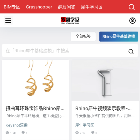
BIM专区
Grasshopper
群友问答
犀牛学习区
全部标签
Rhino犀牛基础建模
扭曲耳环珠宝饰品Rhino犀牛
Rhino犀牛视频演示教程-剃
基础建模图文视频演示
须刀外型基础建模
Rhino犀牛耳环建模，这个模型比较
今天根据小伙伴提供的图片，用犀
&keyshot基础渲染演示
简单基础，适合初学者，我在这里
牛建个剃须刀模型 这剃须刀分两个
Keyshot渲染
犀牛学习区
写一下建这个耳环的几个要点 一、
面来建模 首先，把图片拉进前视
Rhino犀牛的调整封闭曲线的接缝，
图，用直线画出中轴线 图片对齐中
1.7k
1
2.1k
0
在建模过程中，会出现接缝不是自
轴线，再从底部复制出120高的直