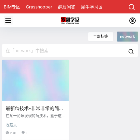
BIM专区
Grasshopper
群友问答
犀牛学习区
全部标签
network
最新fq技术-非常非常的简单
实现fq
在某一论坛发现的fq技术，鉴于这些
东东容易bfs掉，还是搬移到自己网
收藏夹
站上做个备份 这个实现起来还真是
所有fq技术里最最简单的了，只要三
2.4k
0
步，真的只要三步就能fq [box] 1.DN