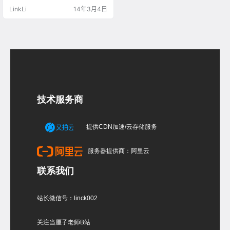
S改成42.120.21.30 2.清除DNS缓
LinkLi
14年3月4日
存：ipconfig /flushdns 3.打开IE或
者Firefox，输入https://www.faceb
ook.com https://www.twitter.co…
技术服务商
提供CDN加速/云存储服务
服务器提供商：阿里云
联系我们
站长微信号：linck002
关注当厘子老师B站