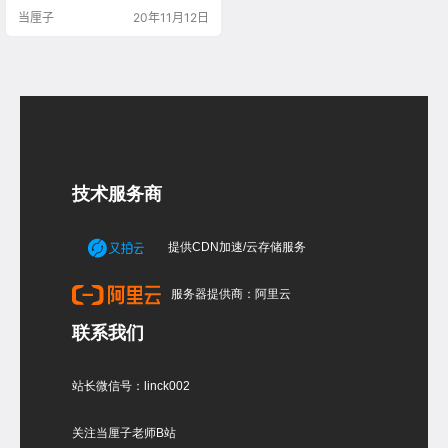
参照http://www.3dscg.com/rhino-
当厘子
20年11月12日
ps.html 在顶视图中，用直线拉出辅
助线，用Rectangle矩形（选择圆
角） 圆角矩形在前视图Setpt对齐
，ExtrudeCrv拉伸出实体 在透视图
中以圆角中心点为起点…
技术服务商
提供CDN加速/云存储服务
服务器提供商：阿里云
联系我们
站长微信号：linck002
关注当厘子老师B站