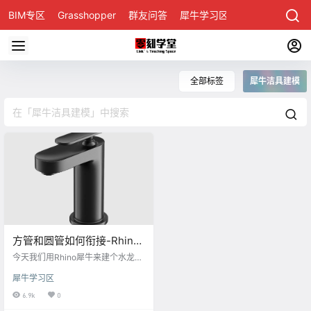
BIM专区
Grasshopper
群友问答
犀牛学习区
全部标签
犀牛洁具建模
方管和圆管如何衔接-Rhino
犀牛水龙头建模视频演示&图
今天我们用Rhino犀牛来建个水龙
文教程
头，这个龙头的难点在转接曲面 下
犀牛学习区
面我们看下方管和圆管犀牛是如何
衔接的 首先把水龙头的顶视图和侧
6.9k
0
视图导入到犀牛中，如何导入？ 请