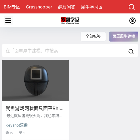
BIM专区
Grasshopper
群友问答
犀牛学习区
全部标签
面罩犀牛建模
鱿鱼游戏网状面具面罩Rhino
犀牛建模&keyshot渲染基础
最近鱿鱼游戏很火啊，我也来蹭波
视频教程
热度，用Rhino犀牛来建鱿鱼游戏面
Keyshot渲染
具模型，这款面具咋一看这么多小
孔，想想我的机子能不能跑得动，
2k
1
其实我们不用Rhino犀牛做出一个个