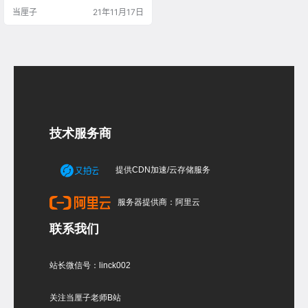
小孔，用keyshot渲染出来就可以
当厘子
21年11月17日
了，效果一样好，下面我们就来看
看鱿鱼游戏面具如何建模和渲染
的。 这个面具我分为三大类，一是
面罩，就是很多小孔的部分，二是
外壳，就是面具的边条，三是标
志，就是方形的标志。 先用犀牛建
面罩的模型，面罩可…
技术服务商
提供CDN加速/云存储服务
服务器提供商：阿里云
联系我们
站长微信号：linck002
关注当厘子老师B站