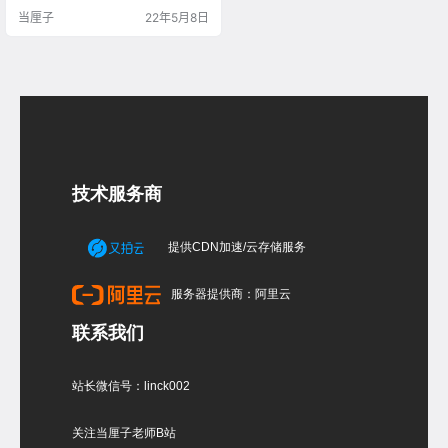
牛Rhino来建马里奥游戏中的一个小
当厘子
22年5月8日
角色也可以说是道具——Propeller
Mushroom螺旋桨蘑菇，也有人叫飞
行蘑菇，这蘑菇看上去好像挺简单
的，真正做下来，做得相像，那些
细节的处理很重要，在看这个图文
教程或视频教程的时候先看看最终
出图，想…
技术服务商
提供CDN加速/云存储服务
服务器提供商：阿里云
联系我们
站长微信号：linck002
关注当厘子老师B站