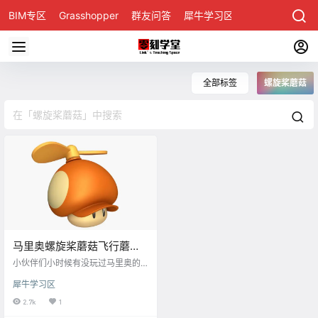
BIM专区
Grasshopper
群友问答
犀牛学习区
全部标签
螺旋桨蘑菇
马里奥螺旋桨蘑菇飞行蘑菇
道具Rhino犀牛建模视频&图
小伙伴们小时候有没玩过马里奥的
文教程
游戏，我家人是比较喜欢玩，多年
犀牛学习区
的任饭，这导致我也很喜欢老任的
人物场景，不知在这有没有任饭，
2.7k
1
有的话评论区留个“1”。 这次我用犀