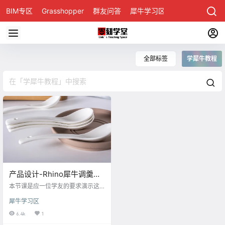
BIM专区
Grasshopper
群友问答
犀牛学习区
全部标签
学犀牛教程
产品设计-Rhino犀牛调羹建
模教程
本节课是应一位学友的要求演示这
个调羹 如何用Rhino犀牛画调羹，下
犀牛学习区
面我们学习一下吧 首先，在右视图
中用Curve曲线画出调羹侧截面轮廓
6.4k
1
线 想要画得准确一点可以导入图片