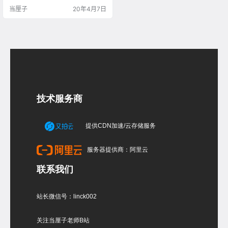
来画 在命令面板点开尺寸标注里
当厘子
20年4月7日
面，选择曲线长度标注命令 标注一
下查看这条曲线的长度，然后用Lin
e画一条同样 长度的直线 切换到顶
视图，用Curve曲线画出调羹的外轮
廓线 镜像Mirror，在镜像前要点选
记录件构历史 方便修改轮廓线…
技术服务商
提供CDN加速/云存储服务
服务器提供商：阿里云
联系我们
站长微信号：linck002
关注当厘子老师B站