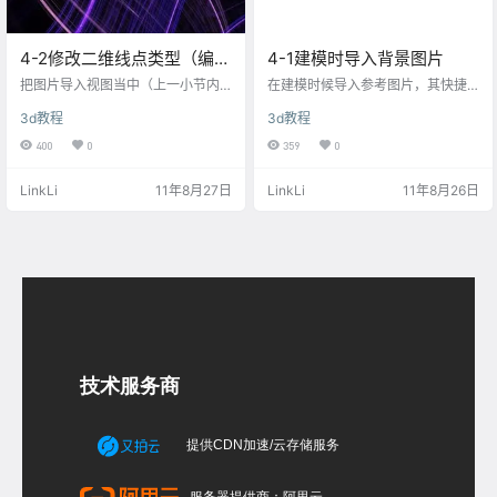
4-2修改二维线点类型（编辑
4-1建模时导入背景图片
二维线）
把图片导入视图当中（上一小节内
在建模时候导入参考图片，其快捷
容，点此进入），点击“line（样条
键是alt+b（视图背景输出），在该
3d教程
3d教程
线）”，勾画样条线（如下图动画所
面板当中读取参考图片的文件，并
示），这里注意几点内容：一般绘
设置“macth bitmap（自适应贴图本
400
0
359
0
制直线即可，如果直接绘制曲线，
身比例大小，导入图片后图片本身
对初学者来讲反而不好控制，第
不会变形）”和“lock zoom/pan（锁
LinkLi
11年8月27日
LinkLi
11年8月26日
二，绘制时可以用滚轮放大缩小图
定缩放和平移图像）”，动画操作如
片，但不要用滚轮平移图像，第三
下所示。 练习导入的参考图片 怎么
是最主要的，绘制的节点不要太
删除导入图片？？？如下图方法所
多，一般在关键的位置才下点，其
示
他地方均不设点。 操作动画 一般常
用的点类型 1.贝塞尔角点：bezier c
orner，这种是…
技术服务商
提供CDN加速/云存储服务