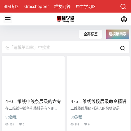
BIM专区
Grasshopper
群友问答
犀牛学习区
全部标签
建模第四章
4-6二维线中线条层级的命令
4-5二维线线段层级命令精讲
在二维线中线条和线段是有区别
二维线线段级别进入的快捷键是
的，两个点之间的成为线段，一个
“2”， 线段级别可控制的命令不多，
3d教程
3d教程
线段或多个线段连接而成称为线
常用两个命令是divided（等分）和
条。 线条的快捷键是“3”，线条层级
detach（分离） divided命令可等分
438
0
391
0
中重要的命令有：outline（轮廓或
选择的线段，通过输入数据确定等