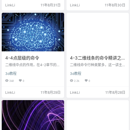
称偏移、双线）和trim（裁剪），另
分点的数量，注意等分是线段的两
LinkLi
11年8月31日
LinkLi
11年8月30日
外一个detach（分离，跟线段的分
个端点的点类型（点类型的操作可
离一样，其操作可点击这里查看）
查看这一章节，点击进入）应该一
先说outline命令：它的英文原意是
致，否者会发生不平均分的现象。
轮廓的意思，常用制作边框类的物
操作如下图所示 datach：分离线条
体，因此跟autocad的偏移命令类
中的一个或若干个线段，一般配合d
似。 使用方法：选择需偏移的线
etach的“copy（拷贝）…
条…
4-4点层级的命令
4-3二维线条的命令精讲之
一
二维线中点的作用，在4-2章节的课
二维线命令行种类繁多，这一讲主
程当中，使用点的修改描绘的一个
要讲解非子层级的命令，所谓子层
3d教程
3d教程
花纹的轮廓的制作，这个就是使用3
级也就是二维线中的：点层级、线
dmax的二维线点的操作，点的编辑
段层级、线条层级，非子层级命令
348
0
2.2k
0
一般可用于塑造物体的轮廓形态，
也就是该命令不需要进入子层级中
修改物体的边角的位置等等。 点的
也能运行的。 render栏目（渲染栏
LinkLi
11年8月29日
LinkLi
11年8月28日
命令常用的大致有下面一个命令，
目）：控制线条的可渲染样式。 勾
作用用文字表达，操作及命令的位
选：enable in render（开启可渲
置用gif动画形式表现。 refine：英
染，按shift+q渲染后可以见到线条
文原意是使某一物体精细化的意
厚度）、enable in viewport（开启
思，在3dsmax中可以用作自由加
视图上可见），调整thickness（厚
点。操作也容易，执行命令后在欲
度）或…
加点的线段上面…