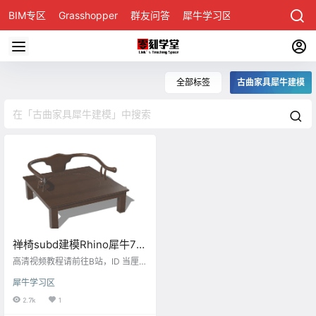
BIM专区
Grasshopper
群友问答
犀牛学习区
全部标签
古曲家具犀牛建模
禅椅subd建模Rhino犀牛7家
具演示&图文教程
高清视频教程请前往B站，ID 当厘子
这节课我们用Rhino犀牛7建禅椅，
犀牛学习区
这张禅椅重点是用subd建靠背 接下
来我们来讲一下靠背建模的过程 先
2.7k
1
画一条曲线，放在适当位置 曲线用E