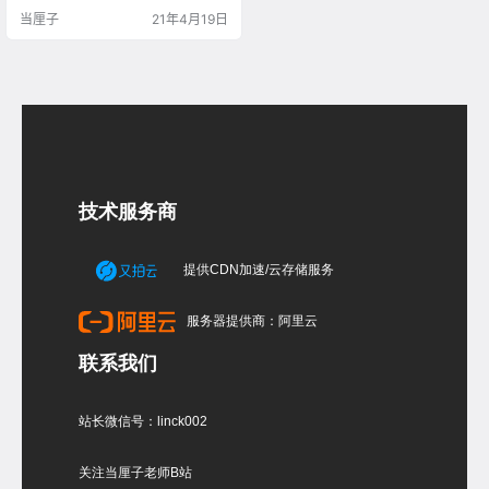
xtrudeCrv拉伸出面 选择曲面在sub
当厘子
21年4月19日
d面板转换成subd 再对称细我分物
件 选择subd线，拉扯操作轴上的实
心点，拉出背靠造型 偏移网格拉出
背靠的厚度 再圆滑边角 最后调节扶
手，选择面按实心点拉出，如果是
弯曲的…
技术服务商
提供CDN加速/云存储服务
服务器提供商：阿里云
联系我们
站长微信号：linck002
关注当厘子老师B站