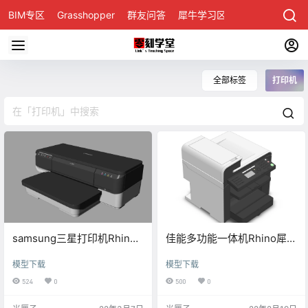
BIM专区
Grasshopper
群友问答
犀牛学习区
全部标签
打印机
samsung三星打印机Rhino
佳能多功能一体机Rhino犀牛
犀牛模型下载
模型下载
模型下载
模型下载
524
0
500
0